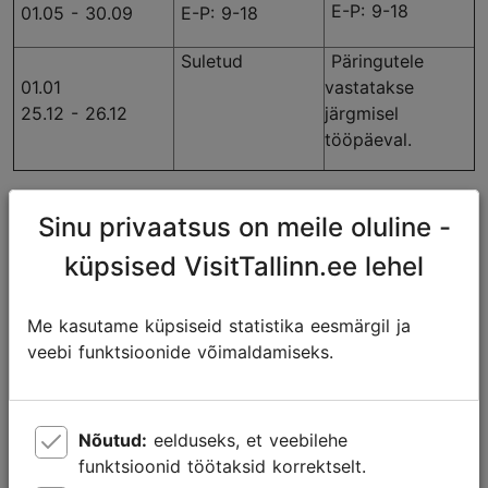
E-P: 9-18
01.05 - 30.09
E-P: 9-18
Suletud
Päringutele
01.01
vastatakse
25.12 - 26.12
järgmisel
tööpäeval.
Kontaktandmed
Sinu privaatsus on meile oluline -
Niguliste 2 (
kaart
)
küpsised VisitTallinn.ee lehel
10146 Tallinn, Eesti
Tel + 372 645 7777
E-post:
info@visittallinn.ee
Me kasutame küpsiseid statistika eesmärgil ja
www.visittallinn.ee
veebi funktsioonide võimaldamiseks.
Facebook, Instagram: @VisitTallinn
Kas lehe sisu vastas Sinu ootustele?
Nõutud:
eelduseks, et veebilehe
funktsioonid töötaksid korrektselt.
Jah
Ei