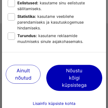
Eelistused:
kasutame sinu eelistuste
säilitamiseks.
Statistika:
kasutame veebilehe
parendamiseks ja kasutuskogemuse
hindamiseks.
Tallinna turismiinfokeskus
Turundus:
kasutame reklaamide
Niguliste 2, 10146 Tallinn, Eesti
muutmiseks sinule asjakohasemaks.
+372 645 7777
info@visittallinn.ee
Ainult
Nõustu
nõutud
kõigi
küpsistega
Jälgi meid @ VisitTallinn
Lisainfo küpsiste kohta