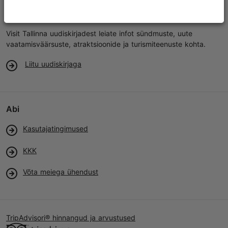
Uudiskiri
Visit Tallinna uudiskirjadest leiate infot sündmuste, uute
vaatamisväärsuste, atraktsioonide ja turismiteenuste kohta.
Liitu uudiskirjaga
Abi
Kasutajatingimused
KKK
Võta meiega ühendust
TripAdvisori® hinnangud ja arvustused