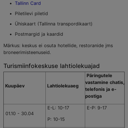
Tallinn Card
Piletilevi piletid
Ühiskaart (Tallinna transpordikaart)
Postmargid ja kaardid
Märkus: keskus ei osuta hotellide, restoranide jms
broneerimisteenuseid.
Turismiinfokeskuse lahtiolekuajad
Päringutele
vastamine chatis,
Kuupäev
Lahtiolekuaeg
telefonis ja e-
postiga
E-L: 10-17
E-P: 9-17
01.10 - 30.04
P: 10-15