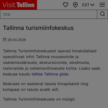
EST
Lemmikud
Kaart
Tallinna turismiinfokeskus
29.04.2026
Tallinna Turismiinfokeskusest saavad linnakülalised
operatiivset infot Tallinna muuseumide ja
vaatamisväärsuste, ekskursioonide, sündmuste,
restoranide ja ostlemisvõimaluste kohta. Lisaks saab
keskuse kaudu
tellida Tallinna giide
.
Keskuses on saadaval tasuta linnaplaanid ning
kohapeal on tasuta avalik wifi.
Tallinna Turismiinfokeskuses on müügil: