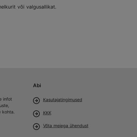
lkurit või valgusallikat.
Abi
e infot
Kasutajatingimused
uste,
e kohta.
KKK
Võta meiega ühendust