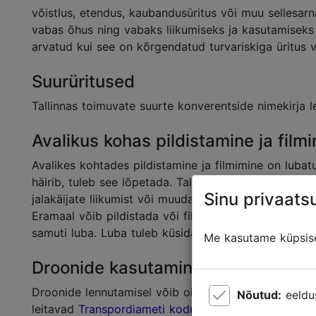
võistlus, etendus, kaubandusüritus või muu sellesarn
vabas õhus ning vabaks liikumiseks ja kasutamiseks al
arvatud kui see on kõrgendatud turvariskiga üritus 
Suurüritused
Tallinnas toimuvate suurte konverentside nimekirja 
Avalikus kohas pildistamine ja film
Avalikes kohtades pildistamine ja filmimine on lubatu
häirib, tuleb see lõpetada. Tallinna Transpordiametit
Sinu privaatsu
jalakäijate liikumist või muudab ajutiselt liikluskorral
Eramaal võib pildistada või filmida valdaja loaga. 
samuti luba. Luba tuleb küsida kohalt kas eelnevalt 
Me kasutame küpsisei
Droonide kasutamine
Droonide lennutamisel võib olenevalt asukohast len
Nõutud:
eeldu
leitavad
Transpordiameti kodulehelt
.