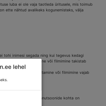
tuse luba ei ole vaja taotleda üritusele, mis toimub
s on ette nähtud avalikeks kogunemisteks, välja
e ei tohi inimesi segada ning kui tegevus kedagi
valikus kohas pildistamine või filmimine takistab
n.ee lehel
atamisväärsustes pildistamine või filmimine vajab
seks.
e ning informatsioon lennutsoonide kohta on