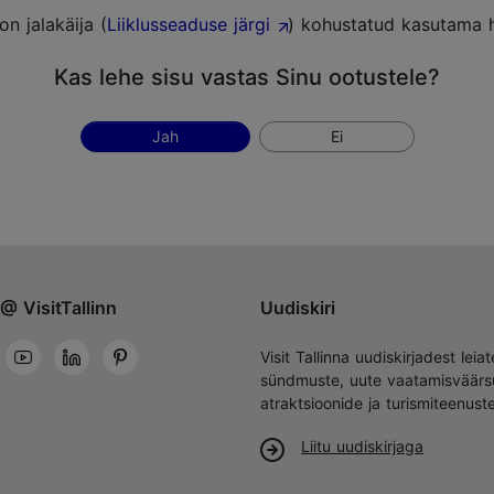
n jalakäija (
Liiklusseaduse järgi
) kohustatud kasutama he
Kas lehe sisu vastas Sinu ootustele?
Jah
Ei
@ VisitTallinn
Uudiskiri
Visit Tallinna uudiskirjadest leiat
sündmuste, uute vaatamisväärs
atraktsioonide ja turismiteenust
Liitu uudiskirjaga