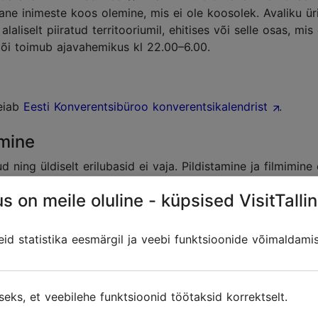
ane inimeste koos olemine, mis ei ole koosolek. Avaliku üri
aliselt piiratud territooriumil, ehitises või selle osas, mi
või toimub ajavahemikus kl 22.00–6.00.
leiab
Eesti Konverentsibüroo konverentsikalendrist
.
imine
d ning üldiselt erilubasid ei vaja. Pildistamine ja filmimin
 tuleb
tänava ajutise sulgemise luba
taotleda juhul, kui a
s on meile oluline - küpsised VisitTallin
dust.
Luba tuleb saada omanikult otse. Kommertskeskustes või va
või kohapeal.
d statistika eesmärgil ja veebi funktsioonide võimaldami
nuloa olemasolu kohustuslik olla. Lendude kooskõlastamin
seks, et veebilehe funktsioonid töötaksid korrektselt.