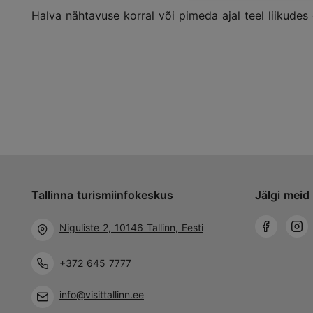
Halva nähtavuse korral või pimeda ajal teel liikudes o
Tallinna turismiinfokeskus
Jälgi meid 
Niguliste 2, 10146 Tallinn, Eesti
+372 645 7777
info@visittallinn.ee