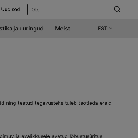
Uudised
stika ja uuringud
Meist
EST
lid ning teatud tegevusteks tuleb taotleda eraldi
toimuv ja avalikkusele avatud lõbustusüritus,