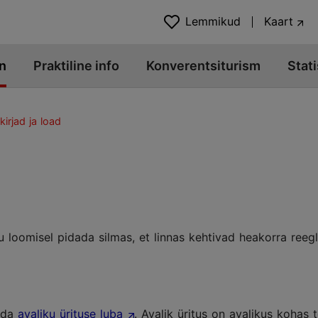
Lemmikud
Kaart
n
Praktiline info
Konverentsiturism
Stati
kirjad ja load
isu loomisel pidada silmas, et linnas kehtivad heakorra reeg
leda
avaliku ürituse luba
. Avalik üritus on avalikus kohas 