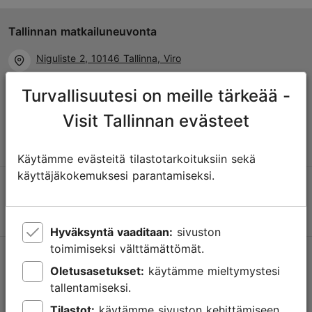
Tallinnan matkailuneuvonta
Niguliste 2, 10146 Tallinna, Viro
Turvallisuutesi on meille tärkeää -
+372 645 7777
Visit Tallinnan evästeet
info@visittallinn.ee
Käytämme evästeitä tilastotarkoituksiin sekä
käyttäjäkokemuksesi parantamiseksi.
Hyväksyntä vaaditaan:
sivuston
toimimiseksi välttämättömät.
Tallinnassa tapahtuu
Oletusasetukset:
käytämme mieltymystesi
Saa tietoa tulevista tapahtumista, uusista nähtävyyksistä,
tallentamiseksi.
erikoistarjouksista ja paljosta muusta.
Tilastot:
käytämme sivuston kehittämiseen