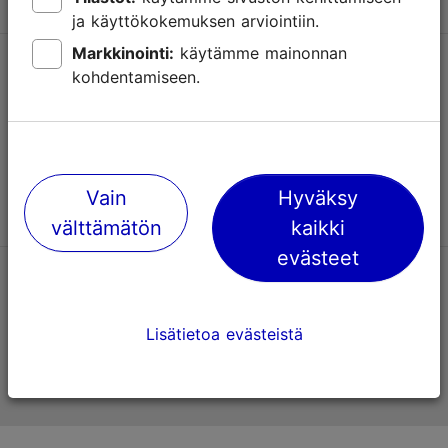
ja käyttökokemuksen arviointiin.
Markkinointi:
käytämme mainonnan
Tuki
kohdentamiseen.
Käyttöehdot
UKK
Ota yhteyttä
Vain
Hyväksy
välttämätön
kaikki
evästeet
TripAdvisorissa® annetut arviot
Lisätietoa evästeistä
Viron virallinen matkailusivusto