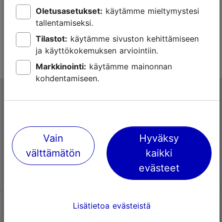
Museoportti kartta
Oletusasetukset:
käytämme mieltymystesi
tallentamiseksi.
Tilastot:
käytämme sivuston kehittämiseen
ja käyttökokemuksen arviointiin.
Markkinointi:
käytämme mainonnan
kohdentamiseen.
Tallinnan matkailuneuvonta
Niguliste 2, 10146 Tallinna, Viro
Vain
Hyväksy
+372 645 7777
välttämätön
kaikki
info@visittallinn.ee
evästeet
Lisätietoa evästeistä