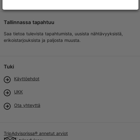
Tallinnassa tapahtuu
Saa tietoa tulevista tapahtumista, uusista nähtävyyksistä,
erikoistarjouksista ja paljosta muusta.
Tuki
Käyttöehdot
UKK
Ota yhteyttä
TripAdvisorissa® annetut arviot