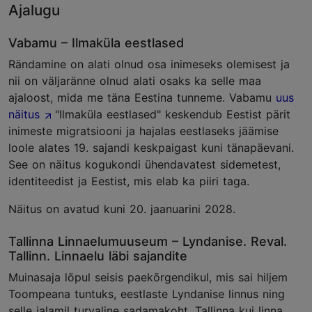
Ajalugu
Vabamu – Ilmaküla eestlased
Rändamine on alati olnud osa inimeseks olemisest ja
nii on väljaränne olnud alati osaks ka selle maa
ajaloost, mida me täna Eestina tunneme. Vabamu
uus
näitus
"Ilmaküla eestlased" keskendub Eestist pärit
inimeste migratsiooni ja hajalas eestlaseks jäämise
loole alates 19. sajandi keskpaigast kuni tänapäevani.
See on näitus kogukondi ühendavatest sidemetest,
identiteedist ja Eestist, mis elab ka piiri taga.
Näitus on avatud kuni 20. jaanuarini 2028.
Tallinna Linnaelumuuseum – Lyndanise. Reval.
Tallinn. Linnaelu läbi sajandite
Muinasaja lõpul seisis paekõrgendikul, mis sai hiljem
Toompeana tuntuks, eestlaste Lyndanise linnus ning
selle jalamil turvaline sadamakoht. Tallinna kui linna