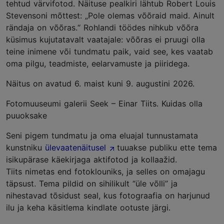
tehtud värvifotod. Näituse pealkiri lähtub Robert Louis
Stevensoni mõttest: „Pole olemas võõraid maid. Ainult
rändaja on võõras.“ Rohlandi töödes nihkub võõra
küsimus kujutatavalt vaatajale: võõras ei pruugi olla
teine inimene või tundmatu paik, vaid see, kes vaatab
oma pilgu, teadmiste, eelarvamuste ja piiridega.
Näitus on avatud 6. maist kuni 9. augustini 2026.
Fotomuuseumi galerii Seek – Einar Tiits. Kuidas olla
puuoksake
Seni pigem tundmatu ja oma eluajal tunnustamata
kunstniku
ülevaatenäitusel
tuuakse publiku ette tema
isikupärase käekirjaga aktifotod ja kollaažid.
Tiits nimetas end fotoklouniks, ja selles on omajagu
täpsust. Tema pildid on sihilikult “üle võlli” ja
nihestavad tõsidust seal, kus fotograafia on harjunud
ilu ja keha käsitlema kindlate ootuste järgi.