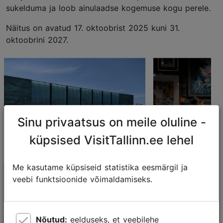
sukelduma ja loob ainulaadse kogemuse kogu perele.
Näitus on avatud 17. oktoobrist 2025 kuni 31.
oktoobrini 2027.
Sinu privaatsus on meile oluline -
küpsised VisitTallinn.ee lehel
Me kasutame küpsiseid statistika eesmärgil ja
Kumu kunstimuuseum
PoCo Popkun
veebi funktsioonide võimaldamiseks.
Muuseumid
Muuseumid
Nõutud:
eelduseks, et veebilehe