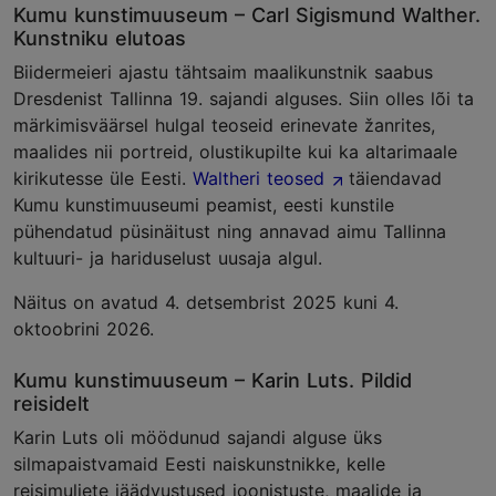
Kumu kunstimuuseum – Carl Sigismund Walther.
Kunstniku elutoas
Biidermeieri ajastu tähtsaim maalikunstnik saabus
Dresdenist Tallinna 19. sajandi alguses. Siin olles lõi ta
märkimisväärsel hulgal teoseid erinevate žanrites,
maalides nii portreid, olustikupilte kui ka altarimaale
kirikutesse üle Eesti.
Waltheri teosed
täiendavad
Kumu kunstimuuseumi peamist, eesti kunstile
pühendatud püsinäitust ning annavad aimu Tallinna
kultuuri- ja hariduselust uusaja algul.
Näitus on avatud 4. detsembrist 2025 kuni 4.
oktoobrini 2026.
Kumu kunstimuuseum – Karin Luts. Pildid
reisidelt
Karin Luts oli möödunud sajandi alguse üks
silmapaistvamaid Eesti naiskunstnikke, kelle
reisimuljete jäädvustused joonistuste, maalide ja