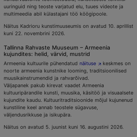
uuringuid ning teoste varjatud elu, tuues videote ja
multimeedia abil külastajani töö köögipoole.
Näitus Kadrioru kunstimuuseumis on avatud 10. aprillist
kuni 22. novembrini 2026.
Tallinna Rahvaste Muuseum – Armeenia
kujundites: helid, värvid, mustrid
Armeenia kultuurile pühendatud
näituse
keskmes on
noorte armeenia kunstnike looming, traditsioonilised
muusikainstrumendid ja rahvarõivad.
Väljapanek pakub kirevat vaadet Armeenia
kultuuripärandile kunsti, muusika, käsitöö ja visuaalsete
kujundite kaudu. Kultuuritraditsioonide mõjul kujunenud
kunstiline keel annab teostele sügavuse,
väljendusrikkuse ja isikupära.
Näitus on avatud 5. juunist kuni 16. augustini 2026.