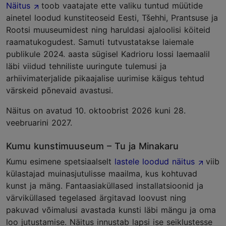
Näitus
toob vaatajate ette valiku tuntud müütide
ainetel loodud kunstiteoseid Eesti, Tšehhi, Prantsuse ja
Rootsi muuseumidest ning haruldasi ajaloolisi köiteid
raamatukogudest. Samuti tutvustatakse laiemale
publikule 2024. aasta sügisel Kadrioru lossi laemaalil
läbi viidud tehniliste uuringute tulemusi ja
arhiivimaterjalide pikaajalise uurimise käigus tehtud
värskeid põnevaid avastusi.
Näitus on avatud 10. oktoobrist 2026 kuni 28.
veebruarini 2027.
Kumu kunstimuuseum – Tu ja Minakaru
Kumu esimene spetsiaalselt
lastele loodud näitus
viib
külastajad muinasjutulisse maailma, kus kohtuvad
kunst ja mäng. Fantaasiaküllased installatsioonid ja
värviküllased tegelased ärgitavad loovust ning
pakuvad võimalusi avastada kunsti läbi mängu ja oma
loo jutustamise. Näitus innustab lapsi ise seiklustesse