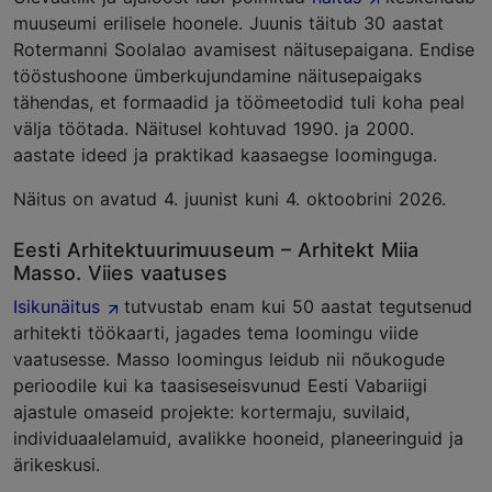
muuseumi erilisele hoonele. Juunis täitub 30 aastat
Rotermanni Soolalao avamisest näitusepaigana. Endise
tööstushoone ümberkujundamine näitusepaigaks
tähendas, et formaadid ja töömeetodid tuli koha peal
välja töötada. Näitusel kohtuvad 1990. ja 2000.
aastate ideed ja praktikad kaasaegse loominguga.
Näitus on avatud 4. juunist kuni 4. oktoobrini 2026.
Eesti Arhitektuurimuuseum – Arhitekt Miia
Masso. Viies vaatuses
Isikunäitus
tutvustab enam kui 50 aastat tegutsenud
arhitekti töökaarti, jagades tema loomingu viide
vaatusesse. Masso loomingus leidub nii nõukogude
perioodile kui ka taasiseseisvunud Eesti Vabariigi
ajastule omaseid projekte: kortermaju, suvilaid,
individuaalelamuid, avalikke hooneid, planeeringuid ja
ärikeskusi.