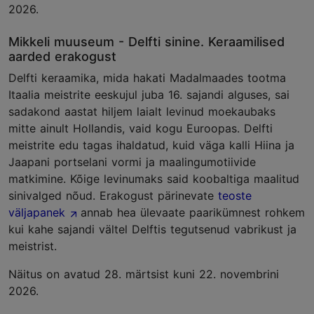
2026.
Mikkeli muuseum - Delfti sinine. Keraamilised
aarded erakogust
Delfti keraamika, mida hakati Madalmaades tootma
Itaalia meistrite eeskujul juba 16. sajandi alguses, sai
sadakond aastat hiljem laialt levinud moekaubaks
mitte ainult Hollandis, vaid kogu Euroopas. Delfti
meistrite edu tagas ihaldatud, kuid väga kalli Hiina ja
Jaapani portselani vormi ja maalingumotiivide
matkimine. Kõige levinumaks said koobaltiga maalitud
sinivalged nõud. Erakogust pärinevate
teoste
väljapanek
annab hea ülevaate paarikümnest rohkem
kui kahe sajandi vältel Delftis tegutsenud vabrikust ja
meistrist.
Näitus on avatud 28. märtsist kuni 22. novembrini
2026.