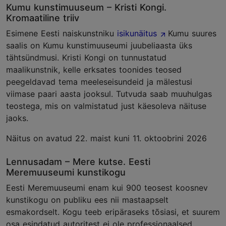
Kumu kunstimuuseum – Kristi Kongi.
Kromaatiline triiv
Esimene Eesti naiskunstniku
isikunäitus
Kumu suures
saalis on Kumu kunstimuuseumi juubeliaasta üks
tähtsündmusi. Kristi Kongi on tunnustatud
maalikunstnik, kelle erksates toonides teosed
peegeldavad tema meeleseisundeid ja mälestusi
viimase paari aasta jooksul. Tutvuda saab muuhulgas
teostega, mis on valmistatud just käesoleva näituse
jaoks.
Näitus on avatud 22. maist kuni 11. oktoobrini 2026
Lennusadam – Mere kutse. Eesti
Meremuuseumi kunstikogu
Eesti Meremuuseumi enam kui 900 teosest koosnev
kunstikogu on publiku ees nii mastaapselt
esmakordselt. Kogu teeb eripäraseks tõsiasi, et suurem
osa esindatud autoritest ei ole professionaalsed