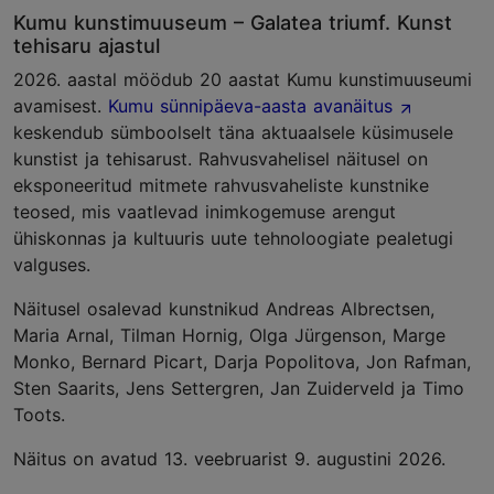
Kumu kunstimuuseum – Galatea triumf. Kunst
tehisaru ajastul
2026. aastal möödub 20 aastat Kumu kunstimuuseumi
avamisest.
Kumu sünnipäeva-aasta avanäitus
keskendub sümboolselt täna aktuaalsele küsimusele
kunstist ja tehisarust. Rahvusvahelisel näitusel on
eksponeeritud mitmete rahvusvaheliste kunstnike
teosed, mis vaatlevad inimkogemuse arengut
ühiskonnas ja kultuuris uute tehnoloogiate pealetugi
valguses.
Näitusel osalevad kunstnikud Andreas Albrectsen,
Maria Arnal, Tilman Hornig, Olga Jürgenson, Marge
Monko, Bernard Picart, Darja Popolitova, Jon Rafman,
Sten Saarits, Jens Settergren, Jan Zuiderveld ja Timo
Toots.
Näitus on avatud 13. veebruarist 9. augustini 2026.