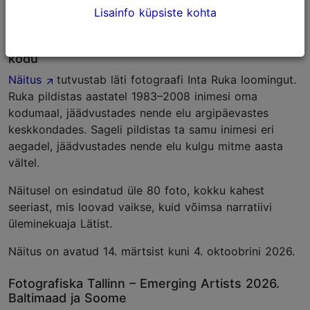
Näitus on avatud 6. maist kuni 13. septembrini 2026.
Lisainfo küpsiste kohta
Fotografiska Tallinn – Inta Ruka. Paigad nimega
kodu
Näitus
tutvustab läti fotograafi Inta Ruka loomingut.
Ruka pildistas aastatel 1983–2008 inimesi oma
kodumaal, jäädvustades nende elu argipäevastes
keskkondades. Sageli pildistas ta samu inimesi eri
aegadel, jäädvustades nende elu kulgu mitme aasta
vältel.
Näitusel on esindatud üle 80 foto, kokku kahest
seeriast, mis loovad vaikse, kuid võimsa narratiivi
üleminekuaja Lätist.
Näitus on avatud 14. märtsist kuni 4. oktoobrini 2026.
Fotografiska Tallinn – Emerging Artists 2026.
Baltimaad ja Soome