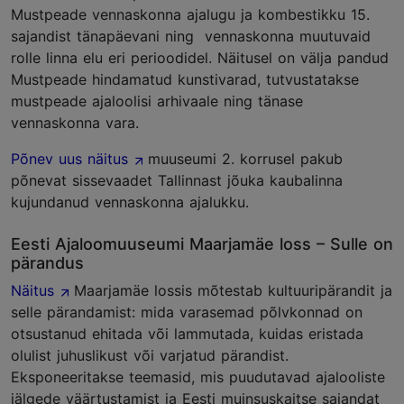
Mustpeade vennaskonna ajalugu ja kombestikku 15.
sajandist tänapäevani ning vennaskonna muutuvaid
rolle linna elu eri perioodidel. Näitusel on välja pandud
Mustpeade hindamatud kunstivarad, tutvustatakse
mustpeade ajaloolisi arhivaale ning tänase
vennaskonna vara.
Põnev uus näitus
muuseumi 2. korrusel pakub
põnevat sissevaadet Tallinnast jõuka kaubalinna
kujundanud vennaskonna ajalukku.
Eesti Ajaloomuuseumi Maarjamäe loss – Sulle on
pärandus
Näitus
Maarjamäe lossis mõtestab kultuuripärandit ja
selle pärandamist: mida varasemad põlvkonnad on
otsustanud ehitada või lammutada, kuidas eristada
olulist juhuslikust või varjatud pärandist.
Eksponeeritakse teemasid, mis puudutavad ajalooliste
jälgede väärtustamist ja Eesti muinsuskaitse sajandat