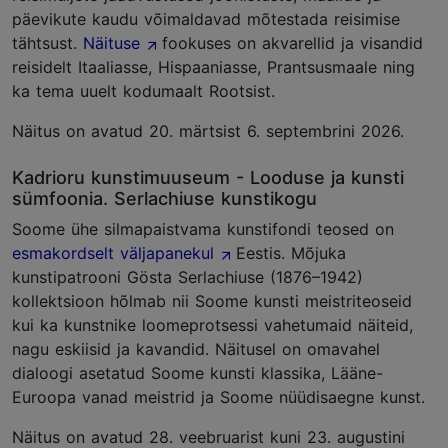
päevikute kaudu võimaldavad mõtestada reisimise
tähtsust.
Näituse
fookuses on akvarellid ja visandid
reisidelt Itaaliasse, Hispaaniasse, Prantsusmaale ning
ka tema uuelt kodumaalt Rootsist.
Näitus on avatud 20. märtsist 6. septembrini 2026.
Kadrioru kunstimuuseum - Looduse ja kunsti
sümfoonia. Serlachiuse kunstikogu
Soome ühe silmapaistvama kunstifondi teosed on
esmakordselt väljapanekul
Eestis. Mõjuka
kunstipatrooni Gösta Serlachiuse (1876–1942)
kollektsioon hõlmab nii Soome kunsti meistriteoseid
kui ka kunstnike loomeprotsessi vahetumaid näiteid,
nagu eskiisid ja kavandid. Näitusel on omavahel
dialoogi asetatud Soome kunsti klassika, Lääne-
Euroopa vanad meistrid ja Soome nüüdisaegne kunst.
Näitus on avatud 28. veebruarist kuni 23. augustini