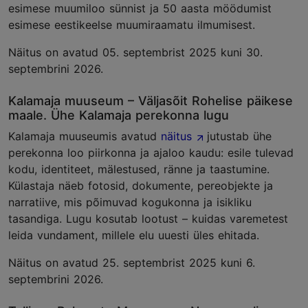
esimese muumiloo sünnist ja 50 aasta möödumist
esimese eestikeelse muumiraamatu ilmumisest.
Näitus on avatud 05. septembrist 2025 kuni 30.
septembrini 2026.
Kalamaja muuseum – Väljasõit Rohelise päikese
maale. Ühe Kalamaja perekonna lugu
Kalamaja muuseumis avatud
näitus
jutustab ühe
perekonna loo piirkonna ja ajaloo kaudu: esile tulevad
kodu, identiteet, mälestused, ränne ja taastumine.
Külastaja näeb fotosid, dokumente, pereobjekte ja
narratiive, mis põimuvad kogukonna ja isikliku
tasandiga. Lugu kosutab lootust – kuidas varemetest
leida vundament, millele elu uuesti üles ehitada.
Näitus on avatud 25. septembrist 2025 kuni 6.
septembrini 2026.