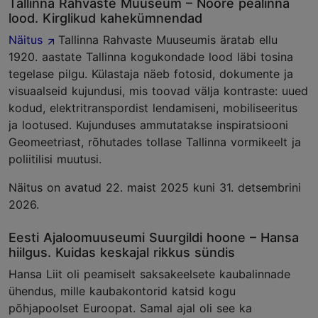
Tallinna Rahvaste Muuseum – Noore pealinna
lood. Kirglikud kahekümnendad
Näitus
Tallinna Rahvaste Muuseumis äratab ellu
1920. aastate Tallinna kogukondade lood läbi tosina
tegelase pilgu. Külastaja näeb fotosid, dokumente ja
visuaalseid kujundusi, mis toovad välja kontraste: uued
kodud, elektritranspordist lendamiseni, mobiliseeritus
ja lootused. Kujunduses ammutatakse inspiratsiooni
Geomeetriast, rõhutades tollase Tallinna vormikeelt ja
poliitilisi muutusi.
Näitus on avatud 22. maist 2025 kuni 31. detsembrini
2026.
Eesti Ajaloomuuseumi Suurgildi hoone – Hansa
hiilgus. Kuidas keskajal rikkus sündis
Hansa Liit oli peamiselt saksakeelsete kaubalinnade
ühendus, mille kaubakontorid katsid kogu
põhjapoolset Euroopat. Samal ajal oli see ka