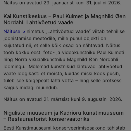
Näitus on avatud 29. jaanuarist kuni 31. juulini 2026.
Kai Kunstikeskus – Paul Kuimet ja Magnhild Øen
Nordahl. Lahtivõetud vaade
Näituse
nimetus „Lahtivõetud vaade“ viitab tehnilise
joonistamise meetodile, mille puhul objekti on
kujutatud nii, et selle kõik osad on nähtavad. Näitus
toob kokku eesti foto- ja videokunstniku Paul Kuimeti
ning Norra visuaalkunstniku Magnhild Øen Nordahli
loomingu. Mõlemad kunstnikud lähtuvad lahtivõetud
vaate loogikast: et mõista, kuidas miski koos püsib,
tuleb see kõigepealt lahti võtta – ning selle protsessi
käigus midagi muundub.
Näitus on avatud 21. märtsist kuni 9. augustini 2026.
Niguliste muuseum ja Kadrioru kunstimuuseum
– Restauraatorist konservaatoriks
Eesti Kunstimuuseumi konserveerimisosakond tähistab