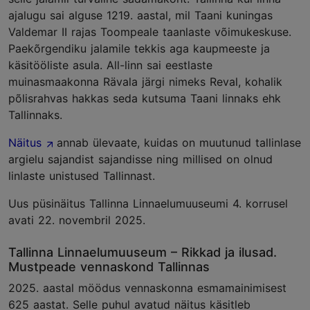
ajalugu sai alguse 1219. aastal, mil Taani kuningas
Valdemar II rajas Toompeale taanlaste võimukeskuse.
Paekõrgendiku jalamile tekkis aga kaupmeeste ja
käsitööliste asula. All-linn sai eestlaste
muinasmaakonna Rävala järgi nimeks Reval, kohalik
põlisrahvas hakkas seda kutsuma Taani linnaks ehk
Tallinnaks.
Näitus
annab ülevaate, kuidas on muutunud tallinlase
argielu sajandist sajandisse ning millised on olnud
linlaste unistused Tallinnast.
Uus püsinäitus Tallinna Linnaelumuuseumi 4. korrusel
avati 22. novembril 2025.
Tallinna Linnaelumuuseum – Rikkad ja ilusad.
Mustpeade vennaskond Tallinnas
2025. aastal möödus vennaskonna esmamainimisest
625 aastat. Selle puhul avatud näitus käsitleb