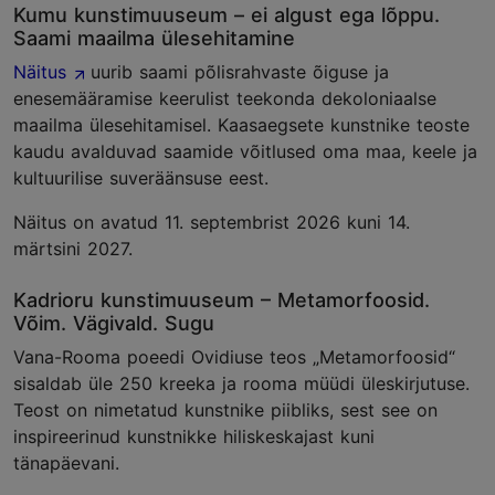
Kumu kunstimuuseum – ei algust ega lõppu.
Saami maailma ülesehitamine
Näitus
uurib saami põlisrahvaste õiguse ja
enesemääramise keerulist teekonda dekoloniaalse
maailma ülesehitamisel. Kaasaegsete kunstnike teoste
kaudu avalduvad saamide võitlused oma maa, keele ja
kultuurilise suveräänsuse eest.
Näitus on avatud 11. septembrist 2026 kuni 14.
märtsini 2027.
Kadrioru kunstimuuseum – Metamorfoosid.
Võim. Vägivald. Sugu
Vana-Rooma poeedi Ovidiuse teos „Metamorfoosid“
sisaldab üle 250 kreeka ja rooma müüdi üleskirjutuse.
Teost on nimetatud kunstnike piibliks, sest see on
inspireerinud kunstnikke hiliskeskajast kuni
tänapäevani.