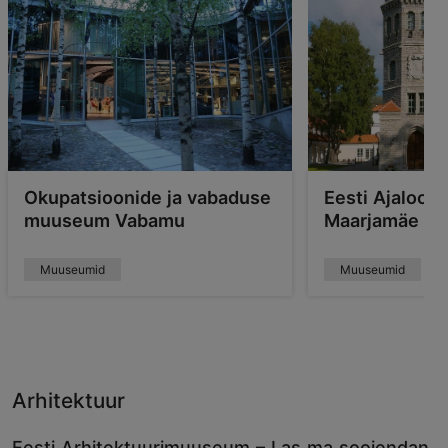
Okupatsioonide ja vabaduse
Eesti Ajaloo
muuseum Vabamu
Maarjamäe lo
Muuseumid
Muuseumid
Arhitektuur
Eesti Arhitektuurimuuseum – Las ma soojendan