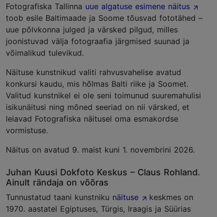
Fotografiska Tallinna
uue algatuse esimene näitus
toob esile Baltimaade ja Soome tõusvad fototähed –
uue põlvkonna julged ja värsked pilgud, milles
joonistuvad välja fotograafia järgmised suunad ja
võimalikud tulevikud.
Näituse kunstnikud valiti rahvusvahelise avatud
konkursi kaudu, mis hõlmas Balti riike ja Soomet.
Valitud kunstnikel ei ole seni toimunud suuremahulisi
isikunäitusi ning mõned seeriad on nii värsked, et
leiavad Fotografiska näitusel oma esmakordse
vormistuse.
Näitus on avatud 9. maist kuni 1. novembrini 2026.
Juhan Kuusi Dokfoto Keskus – Claus Rohland.
Ainult rändaja on võõras
Tunnustatud taani kunstniku
näituse
keskmes on
1970. aastatel Egiptuses, Türgis, Iraagis ja Süürias