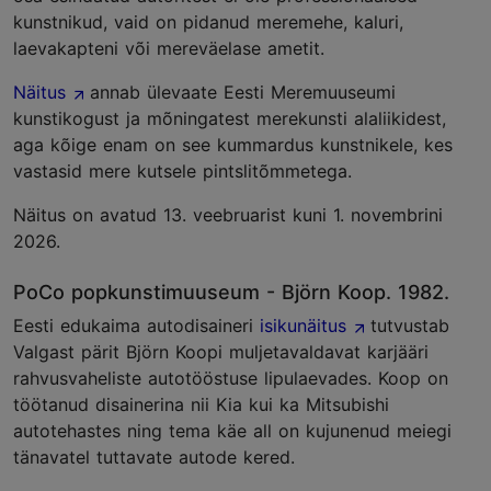
kunstnikud, vaid on pidanud meremehe, kaluri,
laevakapteni või mereväelase ametit.
Näitus
annab ülevaate Eesti Meremuuseumi
kunstikogust ja mõningatest merekunsti alaliikidest,
aga kõige enam on see kummardus kunstnikele, kes
vastasid mere kutsele pintslitõmmetega.
Näitus on avatud 13. veebruarist kuni 1. novembrini
2026.
PoCo popkunstimuuseum - Björn Koop. 1982.
Eesti edukaima autodisaineri
isikunäitus
tutvustab
Valgast pärit Björn Koopi muljetavaldavat karjääri
rahvusvaheliste autotööstuse lipulaevades. Koop on
töötanud disainerina nii Kia kui ka Mitsubishi
autotehastes ning tema käe all on kujunenud meiegi
tänavatel tuttavate autode kered.