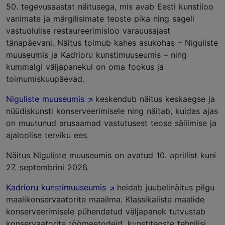
50. tegevusaastat näitusega, mis avab Eesti kunstiloo
vanimate ja märgilisimate teoste pika ning sageli
vastuolulise restaureerimisloo varauusajast
tänapäevani. Näitus toimub kahes asukohas – Niguliste
muuseumis ja Kadrioru kunstimuuseumis – ning
kummalgi väljapanekul on oma fookus ja
toimumiskuupäevad.
Niguliste muuseumis
keskendub näitus keskaegse ja
nüüdiskunsti konserveerimisele ning näitab, kuidas ajas
on muutunud arusaamad vastutusest teose säilimise ja
ajaloolise terviku ees.
Näitus Niguliste muuseumis on avatud 10. aprillist kuni
27. septembrini 2026.
Kadrioru kunstimuuseumis
heidab juubelinäitus pilgu
maalikonservaatorite maailma. Klassikaliste maalide
konserveerimisele pühendatud väljapanek tutvustab
konservaatorite töömeetodeid, kunstiteoste tehnilisi