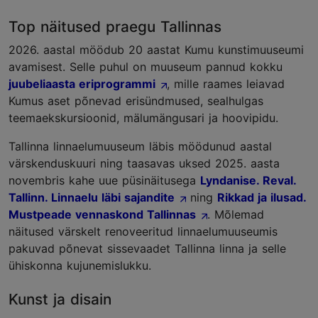
Top näitused praegu Tallinnas
2026. aastal möödub 20 aastat Kumu kunstimuuseumi
avamisest. Selle puhul on muuseum pannud kokku
juubeliaasta eriprogrammi
, mille raames leiavad
Kumus aset põnevad erisündmused, sealhulgas
teemaekskursioonid, mälumängusari ja hoovipidu.
Tallinna linnaelumuuseum läbis möödunud aastal
värskenduskuuri ning taasavas uksed 2025. aasta
novembris kahe uue püsinäitusega
Lyndanise. Reval.
Tallinn. Linnaelu läbi sajandite
ning
Rikkad ja ilusad.
Mustpeade vennaskond Tallinnas
. Mõlemad
näitused värskelt renoveeritud linnaelumuuseumis
pakuvad põnevat sissevaadet Tallinna linna ja selle
ühiskonna kujunemislukku.
Kunst ja disain