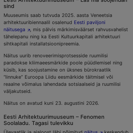
sind
Muuseumis saab tutvuda 2025. aasta Veneetsia
arhitektuuribiennaalil osalenud
Eesti paviljoni
näitusega
, mis pälvis märkimisväärset rahvusvahelist
tähelepanu ning ka Eesti Kultuurkapitali arhitektuuri
sihtkapitali installatsioonipreemia.
Näitus uurib renoveerimisprotsesside ruumilisi
paradokse kliimaeesmärkide poole püüdlemisel ning
küsib, kas soojustamine on üksnes bürokraatlik
“linnuke” Euroopa Liidu eesmärkide täitmisel või
reaalne võimalus lahendada sotsiaalseid ja ruumilisi
väljakutseid.
Näitus on avatud kuni 23. augustini 2026.
Eesti Arhitektuurimuuseum – Fenomen
Soolaladu. Tagasi tulevikku
Ülevaatlik ja ajaloost läbi põimitud
näitus
keskendub