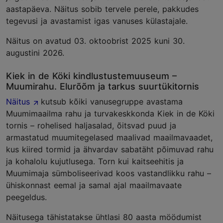
aastapäeva. Näitus sobib tervele perele, pakkudes
tegevusi ja avastamist igas vanuses külastajale.
Näitus on avatud 03. oktoobrist 2025 kuni 30.
augustini 2026.
Kiek in de Köki kindlustustemuuseum –
Muumirahu. Elurõõm ja tarkus suurtükitornis
Näitus
kutsub kõiki vanusegruppe avastama
Muumimaailma rahu ja turvakeskkonda Kiek in de Köki
tornis – rohelised haljasalad, õitsvad puud ja
armastatud muumitegelased maalivad maailmavaadet,
kus kiired tormid ja ähvardav sabatäht põimuvad rahu
ja kohalolu kujutlusega. Torn kui kaitseehitis ja
Muumimaja sümboliseerivad koos vastandlikku rahu –
ühiskonnast eemal ja samal ajal maailmavaate
peegeldus.
Näitusega tähistatakse ühtlasi 80 aasta möödumist