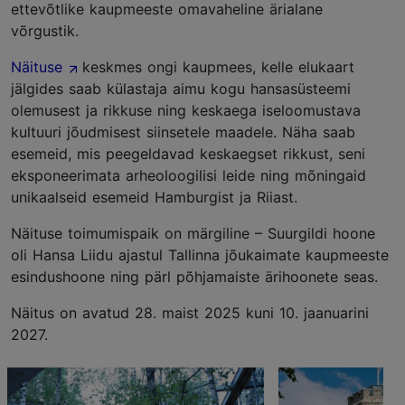
ettevõtlike kaupmeeste omavaheline ärialane
võrgustik.
Näituse
keskmes ongi kaupmees, kelle elukaart
jälgides saab külastaja aimu kogu hansasüsteemi
olemusest ja rikkuse ning keskaega iseloomustava
kultuuri jõudmisest siinsetele maadele. Näha saab
esemeid, mis peegeldavad keskaegset rikkust, seni
eksponeerimata arheoloogilisi leide ning mõningaid
unikaalseid esemeid Hamburgist ja Riiast.
Näituse toimumispaik on märgiline – Suurgildi hoone
oli Hansa Liidu ajastul Tallinna jõukaimate kaupmeeste
esindushoone ning pärl põhjamaiste ärihoonete seas.
Näitus on avatud 28. maist 2025 kuni 10. jaanuarini
2027.