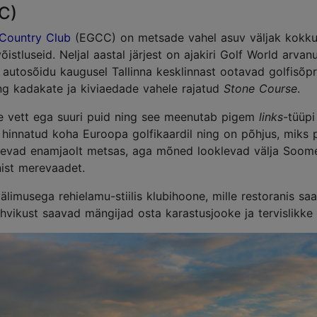
C)
 Country Club
(EGCC) on metsade vahel asuv väljak kokku
istluseid. Neljal aastal järjest on ajakiri Golf World arv
e autosõidu kaugusel Tallinna kesklinnast ootavad golfisõp
g kadakate ja kiviaedade vahele rajatud
Stone Course
.
ole vett ega suuri puid ning see meenutab pigem
links
-tüüpi
hinnatud koha Euroopa golfikaardil ning on põhjus, miks 
setsevad enamjaolt metsas, aga mõned looklevad välja Soom
nist merevaadet.
välimusega rehielamu-stiilis klubihoone, mille restoranis sa
ohvikust saavad mängijad osta karastusjooke ja tervislikk