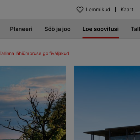
Lemmikud
Kaart
Planeeri
Söö ja joo
Loe soovitusi
Tal
Tallinna lähiümbruse golfiväljakud