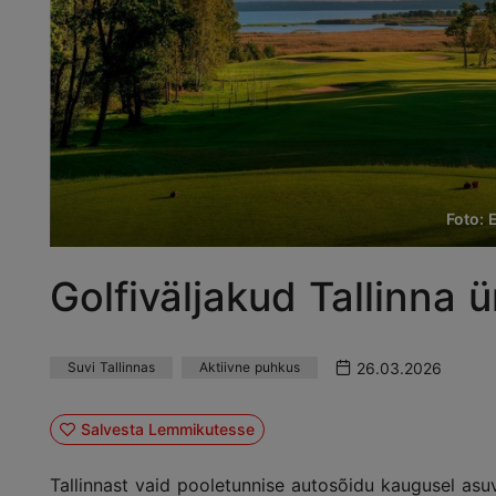
Foto: 
Golfiväljakud Tallinna
26.03.2026
Suvi Tallinnas
Aktiivne puhkus
Salvesta Lemmikutesse
Tallinnast vaid pooletunnise autosõidu kaugusel asuva