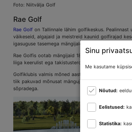
Foto: Niitvälja Golf
Rae Golf
Rae Golf
on Tallinnale lähim golfikeskus. Pealinnast
väikeseid, algajaid ja meistreid kaunid golfirajad ke
igasuguse tasemega mängijale.
Sinu privaatsu
Rae Golfis ootab mängijaid 18-rajaline väljak, mis on 
liiga keerulist ega takistusterohket väljakut. Mängij
Me kasutame küpsisei
Golfiklubis valmis mõned aastad tagasi ka klubihoo
tiik pakuvad mõnusat mängujärgset lõõgastust. Kind
sõpradega.
Nõutud:
eeldu
Eelistused:
ka
Statistika:
kas