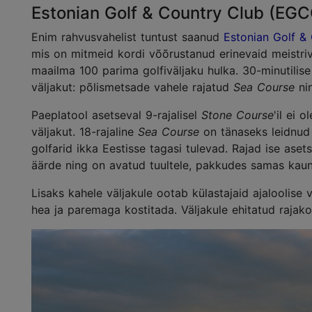
Estonian Golf & Country Club (EGC
Enim rahvusvahelist tuntust saanud
Estonian Golf &
mis on mitmeid kordi võõrustanud erinevaid meistrivõ
maailma 100 parima golfiväljaku hulka. 30-minutilis
väljakut: põlismetsade vahele rajatud
Sea Course
nin
Paeplatool asetseval 9-rajalisel
Stone Course
'il ei 
väljakut. 18-rajaline
Sea Course
on tänaseks leidnud 
golfarid ikka Eestisse tagasi tulevad. Rajad ise a
äärde ning on avatud tuultele, pakkudes samas kau
Lisaks kahele väljakule ootab külastajaid ajaloolise 
hea ja paremaga kostitada. Väljakule ehitatud rajak