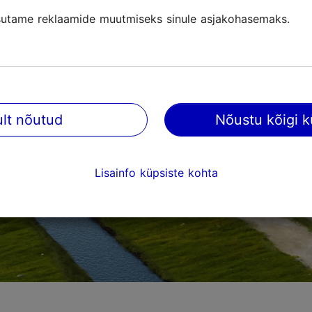
utame reklaamide muutmiseks sinule asjakohasemaks.
ult nõutud
Nõustu kõigi k
Lisainfo küpsiste kohta