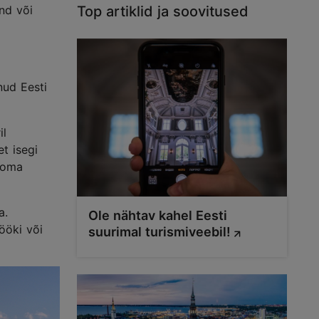
nd või
Top artiklid ja soovitused
nud Eesti
il
t isegi
d oma
a.
Ole nähtav kahel Eesti
ööki või
suurimal turismiveebil!