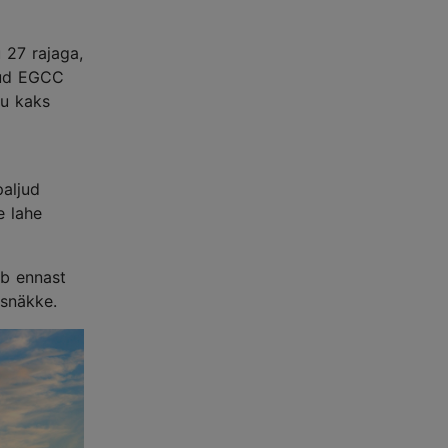
 27 rajaga,
anud EGCC
ru kaks
paljud
e lahe
ab ennast
e snäkke.