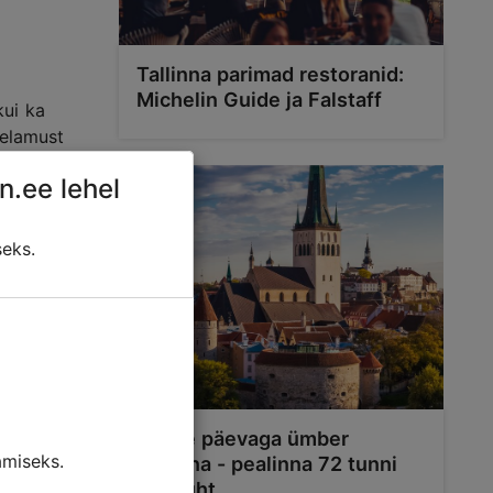
Tallinna parimad restoranid:
Michelin Guide ja Falstaff
kui ka
 elamust
n.ee lehel
 kes ei otsi
seks.
saun ning
 pere või
Kolme päevaga ümber
miseks.
Tallinna - pealinna 72 tunni
reisijuht