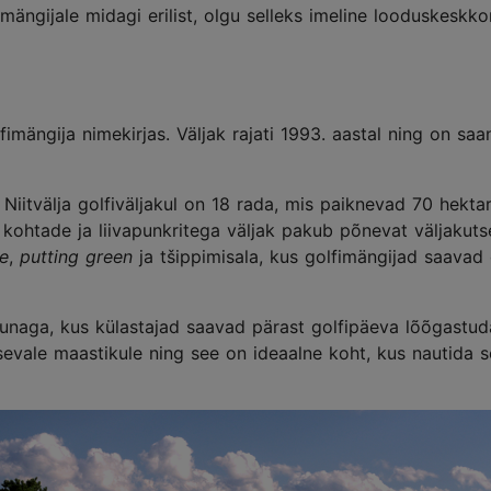
mängijale midagi erilist, olgu selleks imeline looduskeskko
imängija nimekirjas. Väljak rajati 1993. aastal ning on saa
Niitvälja golfiväljakul on 18 rada, mis paiknevad 70 hektar
 kohtade ja liivapunkritega väljak pakub põnevat väljakutse
ge
,
putting green
ja tšippimisala, kus golfimängijad saava
saunaga, kus külastajad saavad pärast golfipäeva lõõgastud
vale maastikule ning see on ideaalne koht, kus nautida s