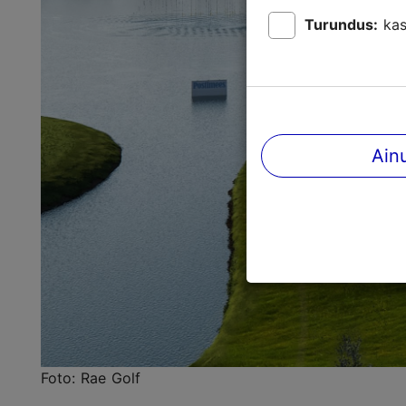
Turundus:
kas
Ain
Foto: Rae Golf