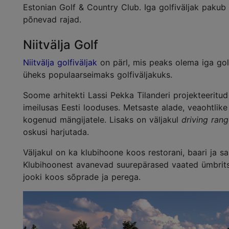
Estonian Golf & Country Club. Iga golfiväljak pakub 
põnevad rajad.
Niitvälja Golf
Niitvälja golfiväljak
on pärl, mis peaks olema iga golf
üheks populaarseimaks golfiväljakuks.
Soome arhitekti Lassi Pekka Tilanderi projekteeritud 
imeilusas Eesti looduses. Metsaste alade, veaohtlike
kogenud mängijatele. Lisaks on väljakul
driving ran
oskusi harjutada.
Väljakul on ka klubihoone koos restorani, baari ja 
Klubihoonest avanevad suurepärased vaated ümbritse
jooki koos sõprade ja perega.