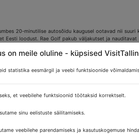
 umbes 20-minutilise autosõidu kaugusel ootavad nii suuri 
set Eesti loodust. Rae Golf pakub väljakutset ja nauditavat
s on meile oluline - küpsised VisitTallin
võrdlemisi lihtne ja loogiline ning ideaalne klubimängijale,
ad saavad harjutada lööke ka erinevatel harjutusväljakutel.
d statistika eesmärgil ja veebi funktsioonide võimaldami
ne koos uue restoraniga. Klubihoone läheduses asuv suitsu
lasti on tegemist mõnusa kohaga, kus veeta sportlik päev
seks, et veebilehe funktsioonid töötaksid korrektselt.
sutame sinu eelistuste säilitamiseks.
utame veebilehe parendamiseks ja kasutuskogemuse hinda