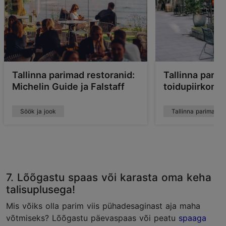
Tallinna parimad restoranid:
Tallinna pari
Michelin Guide ja Falstaff
toidupiirkonn
Söök ja jook
Tallinna parimad k
7. Lõõgastu spaas või karasta oma keha
talisuplusega!
Mis võiks olla parim viis pühadesaginast aja maha
võtmiseks? Lõõgastu päevaspaas või peatu
spaaga