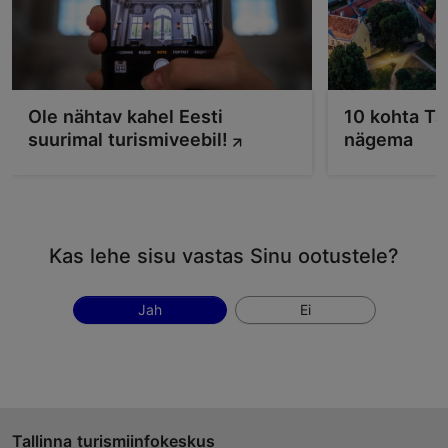
Ole nähtav kahel Eesti
10 kohta Ta
suurimal turismiveebil!
nägema
Kas lehe sisu vastas Sinu ootustele?
Jah
Ei
Tallinna turismiinfokeskus