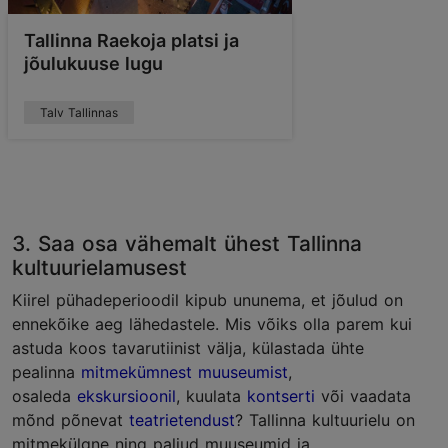
Tallinna Raekoja platsi ja
jõulukuuse lugu
Talv Tallinnas
3. Saa osa vähemalt ühest Tallinna
kultuurielamusest
Kiirel pühadeperioodil kipub ununema, et jõulud on
ennekõike aeg lähedastele. Mis võiks olla parem kui
astuda koos tavarutiinist välja, külastada ühte
pealinna
mitmekümnest muuseumist
,
osaleda
ekskursioonil
, kuulata
kontserti
või vaadata
mõnd põnevat
teatrietendust
? Tallinna kultuurielu on
mitmekülgne ning paljud muuseumid ja