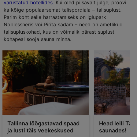
varustatud hotellides
. Kui oled piisavalt julge, proovi
ka kõige populaarsemat talispordiala – talisuplust.
Parim koht selle harrastamiseks on Iglupark
Noblessneris või Pirita sadam – need on ametlikud
talisupluskohad, kus on võimalik pärast suplust
kohapeal sooja sauna minna.
Tallinna lõõgastavad spaad
Head leili Tall
ja lusti täis veekeskused
saunades!