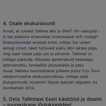
4. Osale ekskursioonil
Arvad, et tunned Tallinna läbi ja lõhki? Või vastupidi -
ei tea pealinna erinevatest linnaosadest eriti midagi?
Ekskursioonidel
avastad kohti, millest Sul varem
aimugi olnud, näed tuttavaid paiku läbi värske pilgu
ning saad teada palju uut ja põnevat. Tallinnal on
küllaga pakkuda: lõbusaid ajarännakuid keskaega,
laternamatku, temaatilisi jalutuskäike ja palju
muud. Näiteks kaunistatakse pühade puhul City Touri
kahekorruseline ekskursioonibuss, millega saab
jõuluperioodil, novembri lõpust jaanuari alguseni, ka
soodsamalt sõita.
5. Osta Tallinnast Eesti käsitööd ja disaini
– suurepärane jõulukingiidee!