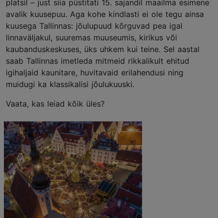
platsil – just siia püstitati 15. sajandil maailma esimene
avalik kuusepuu. Aga kohe kindlasti ei ole tegu ainsa
kuusega Tallinnas: jõulupuud kõrguvad pea igal
linnaväljakul, suuremas muuseumis, kirikus või
kaubanduskeskuses, üks uhkem kui teine. Sel aastal
saab Tallinnas imetleda mitmeid rikkalikult ehitud
igihaljaid kaunitare, huvitavaid erilahendusi ning
muidugi ka klassikalisi jõulukuuski.
Vaata, kas leiad kõik üles?