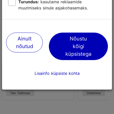
Turundus:
kasutame reklaamide
muutmiseks sinule asjakohasemaks.
Ainult
Nõustu
nõutud
kõigi
küpsistega
Mida kinkida? Leia parim
Mida Tallinna
Lisainfo küpsiste kohta
jõulukingitus vanalinna
– Eesti kohali
käsitööpoest!
paremik
Talv Tallinnas
Ostlemine