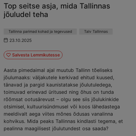
Top seitse asja, mida Tallinnas
jõuludel teha
Tallinna parimad kohad ja tegevused
Talv Tallinnas
23.10.2025
Salvesta Lemmikutesse
Aasta pimedaimal ajal muutub Tallinn tõeliseks
jõulumaaks: väljakutele kerkivad ehitud kuused,
tänavad ja pargid kaunistatakse jõulutuledega,
toimuvad erinevad üritused ning õhus on tunda
rõõmsat ootusärevust – olgu see siis jõulukinkide
otsimisel, kultuurisündmusel või koos lähedastega
meeldivalt aega viites mõnes õdusas vanalinna
kohvikus. Mida peaks Tallinnas kindlasti tegema, et
pealinna maagilisest jõulutundest osa saada?