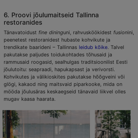
6. Proovi jõulumaitseid Tallinna
restoranides
Tänavatoidust
fine dining
uni, rahvusköökidest
fusion
ini,
peenetest restoranidest hubaste kohvikute ja
trendikate baarideni – Tallinnas
leidub kõike
. Talvel
pakutakse paljudes toidukohtades tõhusaid ja
rammusaid roogasid, sealhulgas traditsioonilist Eesti
jõulutoitu: seapraadi, hapukapsast ja verivorsti.
Kohvikutes ja välikioskites pakutakse hõõgveini või
glögi, kakaod ning maitsvaid piparkooke, mida on
mööda jõulusäras keskaegseid tänavaid liikvel olles
mugav kaasa haarata.