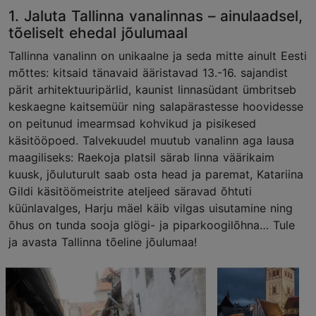
1. Jaluta Tallinna vanalinnas – ainulaadsel,
tõeliselt ehedal jõulumaal
Tallinna vanalinn on unikaalne ja seda mitte ainult Eesti
mõttes: kitsaid tänavaid ääristavad 13.-16. sajandist
pärit arhitektuuripärlid, kaunist linnasüdant ümbritseb
keskaegne kaitsemüür ning salapärastesse hoovidesse
on peitunud imearmsad kohvikud ja pisikesed
käsitööpoed. Talvekuudel muutub vanalinn aga lausa
maagiliseks: Raekoja platsil särab linna väärikaim
kuusk, jõuluturult saab osta head ja paremat, Katariina
Gildi käsitöömeistrite ateljeed säravad õhtuti
küünlavalges, Harju mäel käib vilgas uisutamine ning
õhus on tunda sooja glögi- ja piparkoogilõhna… Tule
ja avasta Tallinna tõeline jõulumaa!