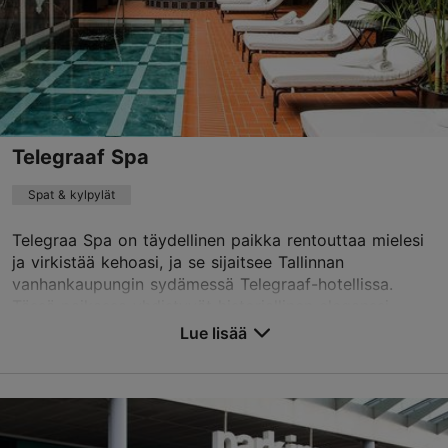
Telegraaf Spa
Spat & kylpylät
Telegraa Spa on täydellinen paikka rentouttaa mielesi
ja virkistää kehoasi, ja se sijaitsee Tallinnan
vanhankaupungin sydämessä Telegraaf-hotellissa.
Tässä paikassa yhdistyvät historiallinen eleganssi...
Lue lisää
Tallenna suosikkeihin
Vene tn 9, Tallinn
Vanhakaupunki