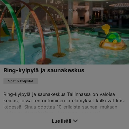
info@lasnamaesaun.ee
+372 675 0091
Ring-kylpylä ja saunakeskus
Spat & kylpylät
Ring-kylpylä ja saunakeskus Tallinnassa on valoisa
keidas, jossa rentoutuminen ja elämykset kulkevat käsi
kädessä. Sinua odottaa 10 erilaista saunaa, mukaan
lukien puulämmitteinen ulkosauna, jossa voi...
Lue lisää
Tallenna suosikkeihin