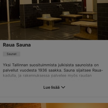
tallinn.eforea@hilton.com
+372 630 5430
TripAdvisor suositus
perustuu
1626 arvioon
Lue ja kirjoita kommentteja TripAdvisorissa
Raua Sauna
Saunat
Yksi Tallinnan suosituimmista julkisista saunoista on
palvellut vuodesta 1936 saakka. Sauna sijaitsee Raua-
kadulla, ja rakennuksessa palvelee myös raudan
kemiallisen merkin mukaan nimetty kahvila Fe.
Lue lisää
Tallenna suosikkeihin