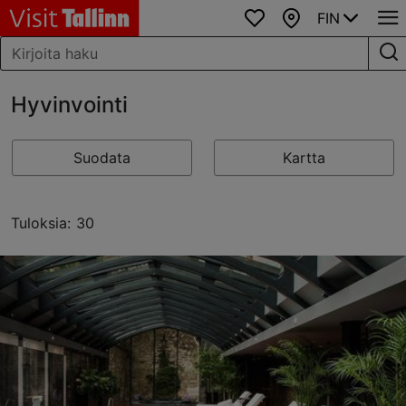
FIN
Suosikit
Kartta
Hyvinvointi
Suodata
Kartta
Tuloksia: 30