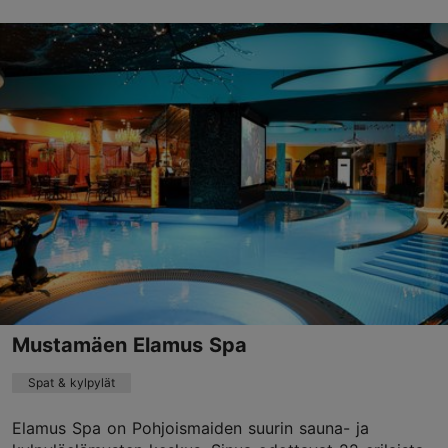
Tähetorni tn 16, Tallinn
Nõmme
01.01–31.12
On avoinna vain tilauksesta
Lue lisää
info@thotell.ee
+372 677 9100
Mustamäen Elamus Spa
Spat & kylpylät
Elamus Spa on Pohjoismaiden suurin sauna- ja