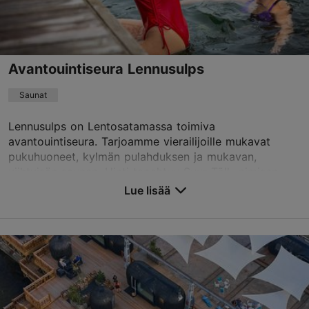
Varaa nyt
Avantouintiseura Lennusulps
Saunat
Lennusulps on Lentosatamassa toimiva
avantouintiseura. Tarjoamme vierailijoille mukavat
pukuhuoneet, kylmän pulahduksen ja mukavan,
viihtyisän saunan. Uinti tapahtuu Suur Tõll -nimisen
historiallisen ...
Lue lisää
Tallenna suosikkeihin
Vesilennuki tn 8, Tallinn
Kalamaja & Pelgulinn
01.01–31.12