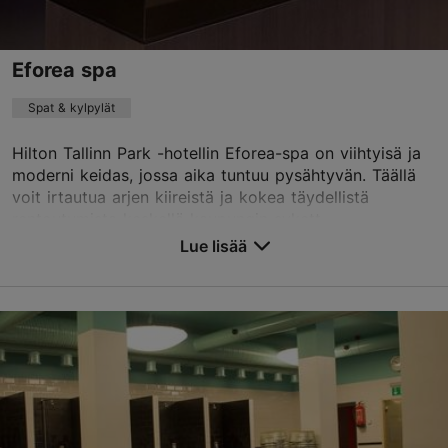
Green Key -merkki
Eforea spa
TripAdvisor suositus
perustuu
3019 arvioon
Spat & kylpylät
Lue ja kirjoita kommentteja TripAdvisorissa
Hilton Tallinn Park -hotellin Eforea-spa on viihtyisä ja
moderni keidas, jossa aika tuntuu pysähtyvän. Täällä
voit irtautua arjen kiireistä ja kokea täydellistä
rentoutumista keskellä kaupungin sykett...
Lue lisää
Tallenna suosikkeihin
F. R. Kreutzwaldi tn 23, Tallinn
Keskusta
01.01–31.12
ma-su 09:00–21:00
Lue lisää