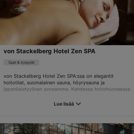
Info@brandmann.eu
+372 5059323
von Stackelberg Hotel Zen SPA
Spat & kylpylät
von Stackelberg Hotel Zen SPA:ssa on elegantit
hoitotilat, suomalainen sauna, höyrysauna ja
japanilaistyylinen poreamme. Kahdessa hoitohuoneessa
voi nauttia myös kaksoishoidoista. Kylpylän
kalkkikivi-...
Lue lisää
Tallenna suosikkeihin