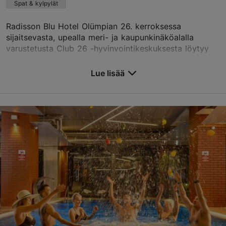
Spat & kylpylät
Lue ja kirjoita kommentteja TripAdvisorissa
Radisson Blu Hotel Olümpian 26. kerroksessa
sijaitsevasta, upealla meri- ja kaupunkinäköalalla
varustetusta Club 26 -hyvinvointikeskuksesta löytyy
huipputasoisesti varustettu kuntosali, suomalainen sa...
Lue lisää
Tallenna suosikkeihin
Liivalaia tn 33, Tallinn
Keskusta
01.01–31.12
ma-su 07:00–22:00
Lue lisää
olympia.club26@radissonblu.com
+372 631 5585