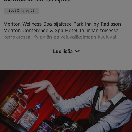
Spat & kylpylät
Meriton Wellness Spa sijaitsee Park Inn by Radisson
Meriton Conference & Spa Hotel Tallinnan toisessa
kerroksessa. Kylpylän palveluvalikoimaan kuuluvat
kampaamo, kauneushoitola (hieronnat, kasvo- ...
Lue lisää
Tallenna suosikkeihin
Paldiski mnt 4, Tallinn
Kalamaja & Pelgulinn
01.01–31.12
ma-su 09:00–22:00
Lue lisää
wellness.meriton.tallinn@parkinn.com
+372 6677220