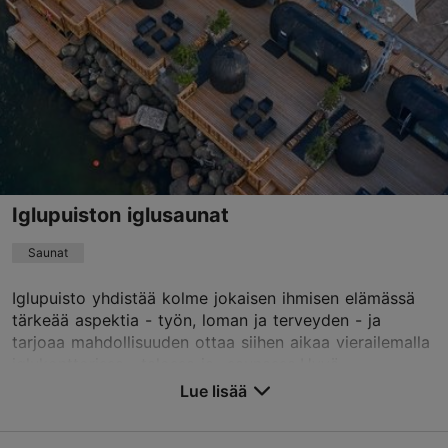
ti – to 17:00–22:00
Lue lisää
la 11:00–17:00
su 11:00–20:00
lennusulps@gmail.com
+372 55619442
TripAdvisor suositus
perustuu
3 arvioon
Iglupuiston iglusaunat
Lue ja kirjoita kommentteja TripAdvisorissa
Saunat
Iglupuisto yhdistää kolme jokaisen ihmisen elämässä
tärkeää aspektia - työn, loman ja terveyden - ja
tarjoaa mahdollisuuden ottaa siihen aikaa vierailemalla
iglukonttorissa, -talossa ja -saunassa.Hyvä...
Lue lisää
Tallenna suosikkeihin