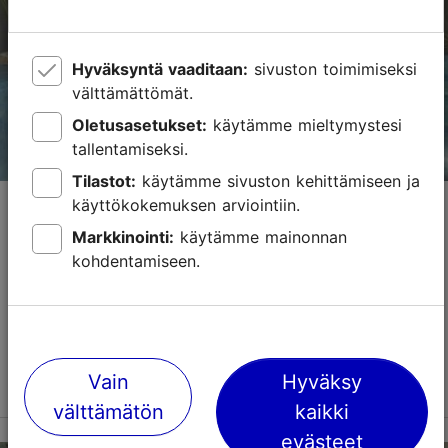
booking@metropol.ee
Hyväksyntä vaaditaan:
sivuston toimimiseksi
+372 667 4600
välttämättömät.
Green Key -merkki
Oletusasetukset:
käytämme mieltymystesi
tallentamiseksi.
Varaa nyt
Tilastot:
käytämme sivuston kehittämiseen ja
Kalev Spa Sauna-Oaasi (18+)
käyttökokemuksen arviointiin.
Markkinointi:
käytämme mainonnan
Spat & kylpylät
Saunat
kohdentamiseen.
Kalev Spa Sauna-Oaasi on rauhallinen rentoutumisalue
aikuisille vierailijoille, jotka arvostavat yksityisyyttä,
viihtyisyyttä ja aitoa hyvän olon tunnetta. Kahdessa
kerroksessa sijaitse...
Lue lisää
Vain
Hyväksy
Tallenna suosikkeihin
välttämätön
kaikki
evästeet