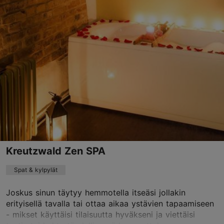
Raua tn 23, Tallinn
Keskusta
info@rauasaun.ee
+372 622 9495
Kreutzwald Zen SPA
Spat & kylpylät
Joskus sinun täytyy hemmotella itseäsi jollakin
erityisellä tavalla tai ottaa aikaa ystävien tapaamiseen
- mikset käyttäisi tilaisuutta hyväkseni ja viettäisi