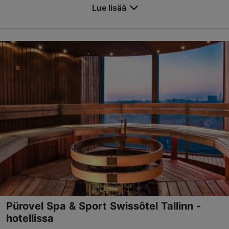
porealtaat, suuri sisäuima-allas, lasten allas ja y...
Lue lisää
Tallenna suosikkeihin
Sadama tn 11a, Tallinn
Keskusta
01.01–31.12
ma-su 08:00–22:00
Lue lisää
spa@tallink.ee
+372 6301028
Green Key -merkki
Varaa nyt
Pürovel Spa & Sport Swissôtel Tallinn -
hotellissa