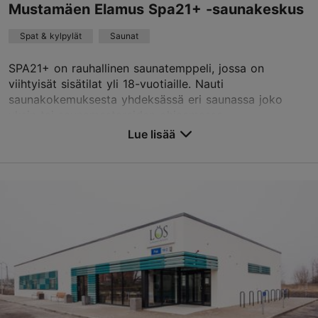
Lue ja kirjoita kommentteja TripAdvisorissa
Mustamäen Elamus Spa21+ -saunakeskus
Spat & kylpylät
Saunat
SPA21+ on rauhallinen saunatemppeli, jossa on
viihtyisät sisätilat yli 18-vuotiaille. Nauti
saunakokemuksesta yhdeksässä eri saunassa joko
yksin tai saunamestareiden ohjaamassa
saunarituaalissa. Rento...
Lue lisää
Tallenna suosikkeihin
Akadeemia tee 30, Tallinn
Mustamäe
01.01–31.12
ma-su 10:00–00:00
Lue lisää
elamused@elamusspa.ee