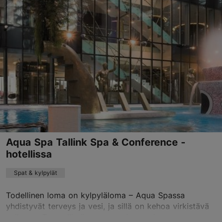
Toompuiestee 23, Tallinn
Keskusta
01.01–31.12
On avoinna vain tilauksesta
Lue lisää
spa.vsh@uhotelsgroup.com
+372 6600700
Varaa nyt
Aqua Spa Tallink Spa & Conference -
hotellissa
Spat & kylpylät
Todellinen loma on kylpyläloma – Aqua Spassa
yhdistyvät terveys ja vesi, ja sillä on kehoa virkistävä
vaikutus. Terveellistä rentoutumista tarjoavat