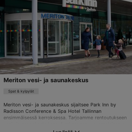
01.01–31.12
On avoinna vain tilauksesta
Lue lisää
spa@telegraafhotel.com
+372 6000616
Green Key -merkki
Varaa nyt
Meriton vesi- ja saunakeskus
Spat & kylpylät
TripAdvisor suositus
perustuu
2174 arvioon
Meriton vesi- ja saunakeskus sijaitsee Park Inn by
Lue ja kirjoita kommentteja TripAdvisorissa
Radisson Conference & Spa Hotel Tallinnan
ensimmäisessä kerroksessa. Tarjoamme rentoutukseen
vesi- ja saunakeskuksen 4 eri saunaa - suomalaisen s...