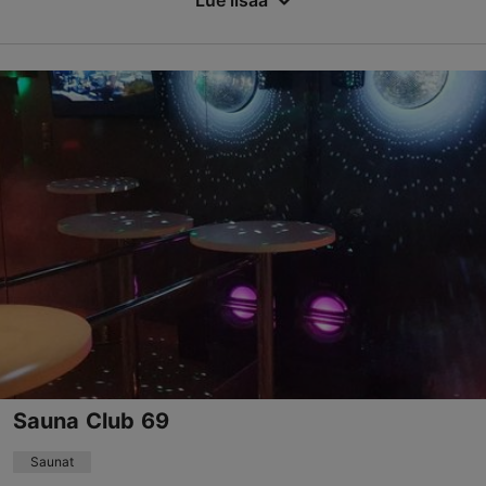
Lue lisää
Tallenna suosikkeihin
Toompuiestee 27, Tallinn
Keskusta
01.02–31.12
ma-su 07:00–22:00
Lue lisää
sportclub.meriton.tallinn@parkinn.com
+372 6288120
Sauna Club 69
Saunat