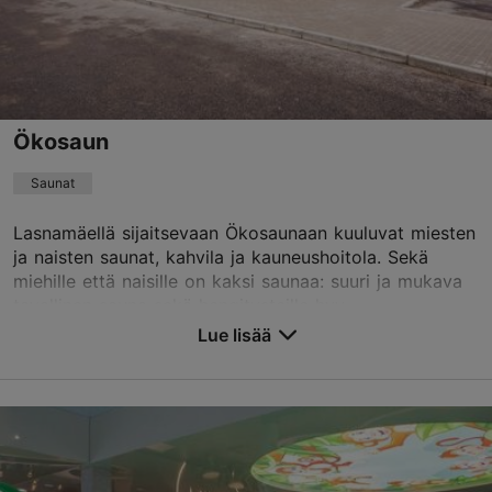
+372 650 2000
TripAdvisor suositus
perustuu
53 arvioon
Ökosaun
Lue ja kirjoita kommentteja TripAdvisorissa
Saunat
Lasnamäellä sijaitsevaan Ökosaunaan kuuluvat miesten
ja naisten saunat, kahvila ja kauneushoitola. Sekä
miehille että naisille on kaksi saunaa: suuri ja mukava
tavallinen sauna sekä hengitysteille hyv...
Lue lisää
Tallenna suosikkeihin
Pae tn 19/2, Tallinn
Lasnamäe