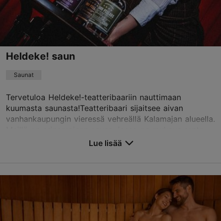
Heldeke! saun
Saunat
Tervetuloa Heldeke!-teatteribaariin nauttimaan
kuumasta saunasta!Teatteribaari sijaitsee aivan
vanhankaupungin vieressä vehreällä Kalamajan alueella.
Meillä on erinomainen sauna, jossa on mukava rento...
Lue lisää
Tallenna suosikkeihin
Tööstuse tn 13, Tallinn
Kalamaja & Pelgulinn
01.01–31.12