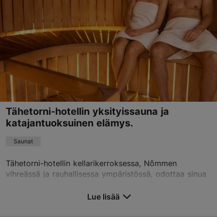
ke 17:00–22:00
Lue lisää
su 17:00–22:00
info@heldeke.ee
Varaa nyt
Tähetorni-hotellin yksityissauna ja
katajantuoksuinen elämys.
Saunat
Tähetorni-hotellin kellarikerroksessa, Nõmmen
vihreässä ja rauhallisessa ympäristössä, odottaa sinua
yksityinen saunaelämys, joka vie aistit hetkessä
Saarenmaan katajametsän tuoksuihin. Katajan tuoksu...
Lue lisää
Tallenna suosikkeihin