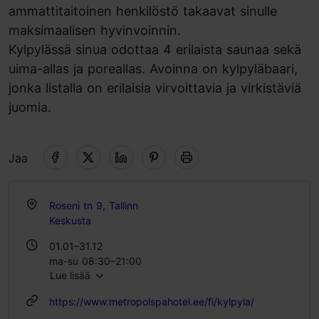
ammattitaitoinen henkilöstö takaavat sinulle
maksimaalisen hyvinvoinnin.
Kylpylässä sinua odottaa 4 erilaista saunaa sekä
uima-allas ja poreallas. Avoinna on kylpyläbaari,
jonka listalla on erilaisia virvoittavia ja virkistäviä
juomia.
Jaa
Roseni tn 9, Tallinn
Keskusta
01.01–31.12
ma-su 08:30–21:00
Lue lisää
https://www.metropolspahotel.ee/fi/kylpyla/