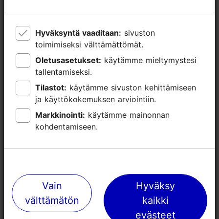
Hyväksyntä vaaditaan:
Hyväksyntä vaaditaan:
sivuston
sivuston
toimimiseksi välttämättömät.
toimimiseksi välttämättömät.
Oletusasetukset:
Oletusasetukset:
käytämme mieltymystesi
käytämme mieltymystesi
tallentamiseksi.
tallentamiseksi.
Tilastot:
Tilastot:
käytämme sivuston kehittämiseen
käytämme sivuston kehittämiseen
ja käyttökokemuksen arviointiin.
ja käyttökokemuksen arviointiin.
Markkinointi:
Markkinointi:
käytämme mainonnan
käytämme mainonnan
kohdentamiseen.
kohdentamiseen.
Lähellä olevia paikkoja
Vain
Vain
Hyväksy
Hyväksy
välttämätön
välttämätön
kaikki
kaikki
evästeet
evästeet