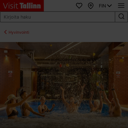
FIN
Suosikit
Kartta
Hyvinvointi