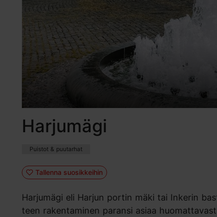
Harjumägi
Puistot & puutarhat
Tallenna suosikkeihin
Harjumägi eli Harjun portin mäki tai Inkerin ba
teen rakentaminen paransi asiaa huomattavasti