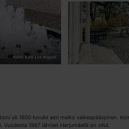
Kuva: Kadi Liis Koppel
stioni oli 1800-luvulle asti melko vaikeapääsyinen. K
. Vuodesta 1887 lähtien Harjumäellä on ollut