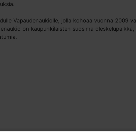
uksia.
ulle Vapaudenaukiolle, jolla kohoaa vuonna 2009 va
naukio on kaupunkilaisten suosima oleskelupaikka, 
htumia.