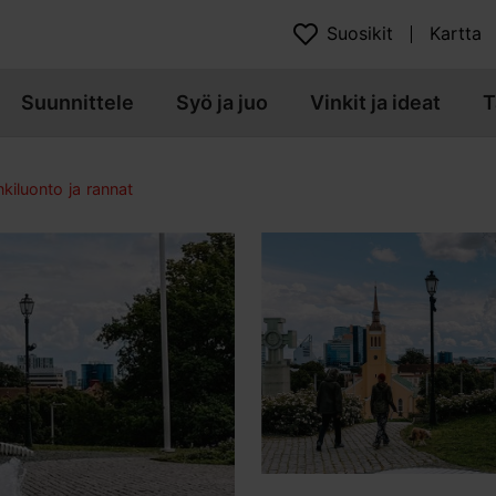
Suosikit
Kartta
Suunnittele
Syö ja juo
Vinkit ja ideat
T
kiluonto ja rannat