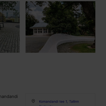
omandandi
Komandandi tee 1, Tallinn