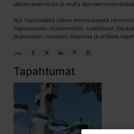
ulkoilmakahviloita ja muita ajanviettomahdollisu
Nyt Harjumäeltä näkee erinomaisesta remontoid
Vapaussodan muistomerkki. Uudistunut Vapaude
järjestetään runsaasti ohjelmaa ja erilaisia tapa
Jaa
Tapahtumat