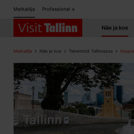
Matkailija
Professional
Näe ja koe
Matkailija
Näe ja koe
Tekemistä Tallinnassa
Kaupun