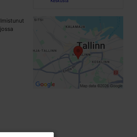
Keskusta
lmistunut
jossa