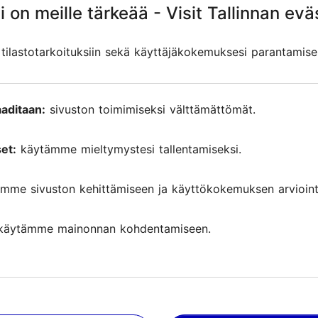
i on meille tärkeää - Visit Tallinnan evä
i on meille tärkeää - Visit Tallinnan evä
ilastotarkoituksiin sekä käyttäjäkokemuksesi parantamise
ilastotarkoituksiin sekä käyttäjäkokemuksesi parantamise
aditaan:
aditaan:
sivuston toimimiseksi välttämättömät.
sivuston toimimiseksi välttämättömät.
et:
et:
käytämme mieltymystesi tallentamiseksi.
käytämme mieltymystesi tallentamiseksi.
mme sivuston kehittämiseen ja käyttökokemuksen arviointi
mme sivuston kehittämiseen ja käyttökokemuksen arviointi
ut arviot
käytämme mainonnan kohdentamiseen.
käytämme mainonnan kohdentamiseen.
n
ice scenery