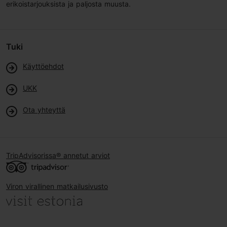
erikoistarjouksista ja paljosta muusta.
Tuki
Käyttöehdot
UKK
Ota yhteyttä
TripAdvisorissa® annetut arviot
Viron virallinen matkailusivusto