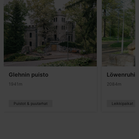
Glehnin puisto
Löwenruhin
1941m
2084m
Puistot & puutarhat
Leikkipaikat