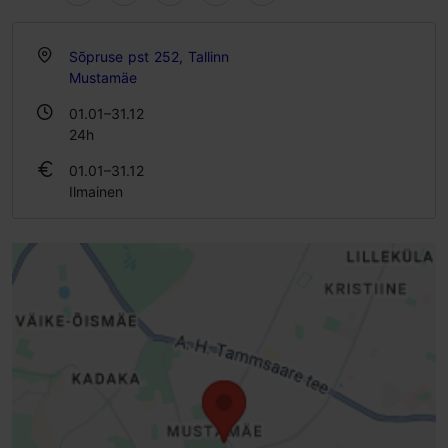
Sõpruse pst 252, Tallinn
Mustamäe
01.01–31.12
24h
01.01–31.12
Ilmainen