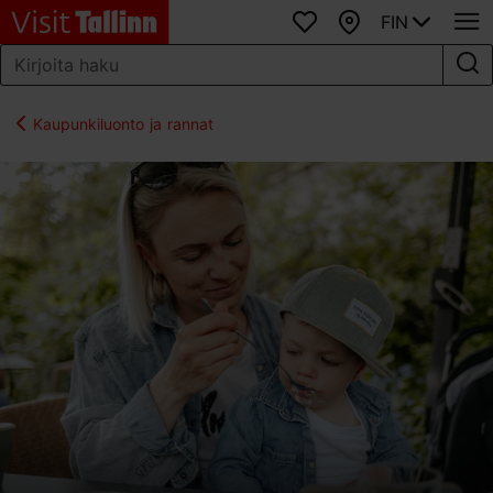
FIN
Suosikit
Kartta
Kaupunkiluonto ja rannat