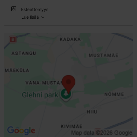
Ulkona
Esteettömyys
Lue lisää
Esteetön pääsy skootterilla
Esteetön pääsy sähköpyörätuolilla
Esteetön pääsy lastenvaunuilla
Rajoitettu pääsy pyörätuolilla
Luiska (> = 10 %)
Portaat - ilman kaidetta
Sisäänkäynnin päällyste huonokuntoinen