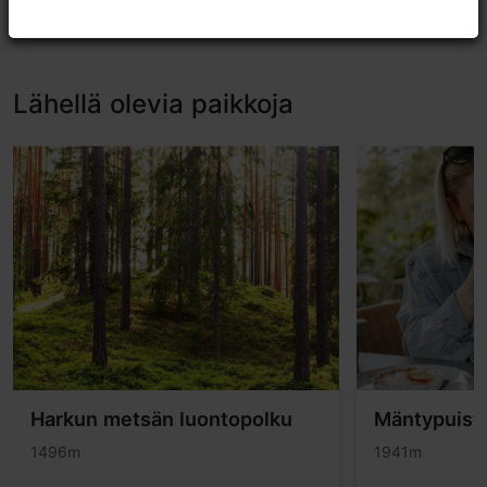
Arvostele TripAdvisorissa
Lähellä olevia paikkoja
Harkun metsän luontopolku
Mäntypuist
1496m
1941m