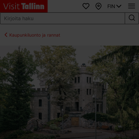
FIN
Suosikit
Kartta
Kaupunkiluonto ja rannat