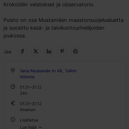
Krokotiilin veistokset ja observatorio.
Puisto on osa Mustamäen maastonsuojelualuetta
ja suosittu kesä- ja talvikuntourheilijoiden
joukossa.
Jaa
Vana-Mustamäe tn 48, Tallinn
Nõmme
01.01–31.12
24h
01.01–31.12
Ilmainen
Lisätietoa
Lue lisää