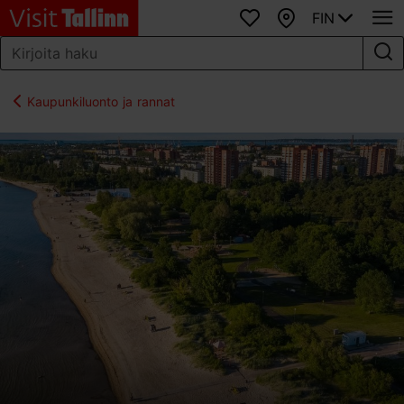
FIN
Suosikit
Kartta
Kaupunkiluonto ja rannat