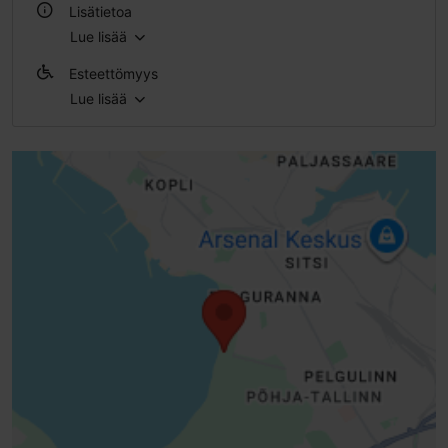
Lisätietoa
Lue lisää
Ulkona
Esteettömyys
Lue lisää
Esteetön pääsy pyörätuolilla
Esteetön pääsy skootterilla
Esteetön pääsy sähköpyörätuolilla
Esteetön pääsy lastenvaunuilla
Inva-WC
Inva-WC (vasen)
Invaparkkipaikka
Esteetön suihku