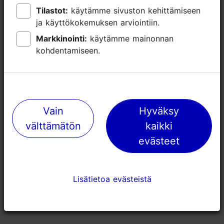
Tilastot:
Tilastot:
käytämme sivuston kehittämiseen
käytämme sivuston kehittämiseen
ja käyttökokemuksen arviointiin.
ja käyttökokemuksen arviointiin.
Markkinointi:
Markkinointi:
käytämme mainonnan
käytämme mainonnan
kohdentamiseen.
kohdentamiseen.
Vain
Vain
Hyväksy
Hyväksy
välttämätön
välttämätön
kaikki
kaikki
Viron ulkoilmamuseo (Eesti
Stroomin ra
evästeet
evästeet
Vabaõhumuuseum)
1888m
1670m
Lisätietoa evästeistä
Lisätietoa evästeistä
Puistot & puutarhat
Rannat & ranta