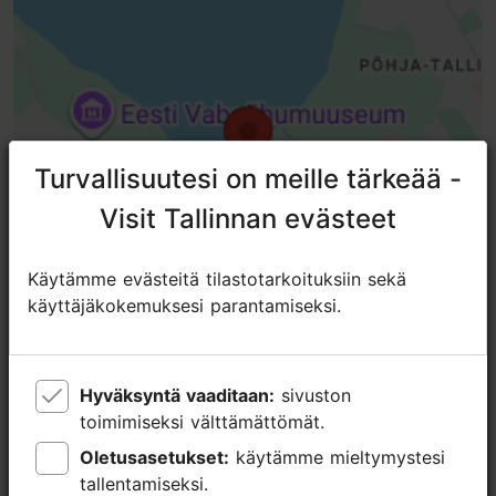
Turvallisuutesi on meille tärkeää -
Turvallisuutesi on meille tärkeää -
Visit Tallinnan evästeet
Visit Tallinnan evästeet
Käytämme evästeitä tilastotarkoituksiin sekä
Käytämme evästeitä tilastotarkoituksiin sekä
käyttäjäkokemuksesi parantamiseksi.
käyttäjäkokemuksesi parantamiseksi.
Hyväksyntä vaaditaan:
Hyväksyntä vaaditaan:
sivuston
sivuston
toimimiseksi välttämättömät.
toimimiseksi välttämättömät.
Oletusasetukset:
Oletusasetukset:
käytämme mieltymystesi
käytämme mieltymystesi
Lähellä olevia paikkoja
tallentamiseksi.
tallentamiseksi.