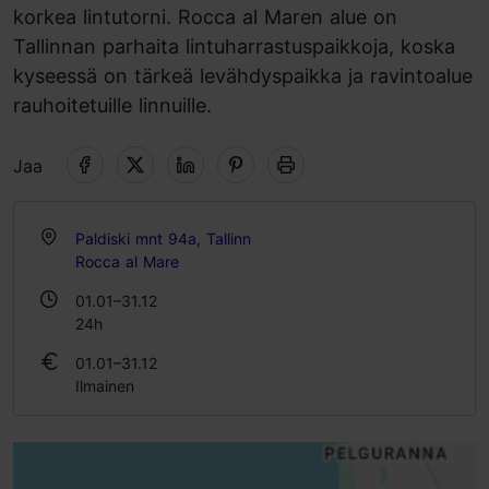
korkea lintutorni. Rocca al Maren alue on
Tallinnan parhaita lintuharrastuspaikkoja, koska
kyseessä on tärkeä levähdyspaikka ja ravintoalue
rauhoitetuille linnuille.
Jaa
Paldiski mnt 94a, Tallinn
Rocca al Mare
01.01–31.12
24h
01.01–31.12
Ilmainen