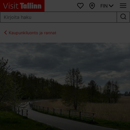
FIN
Suosikit
Kartta
Kaupunkiluonto ja rannat