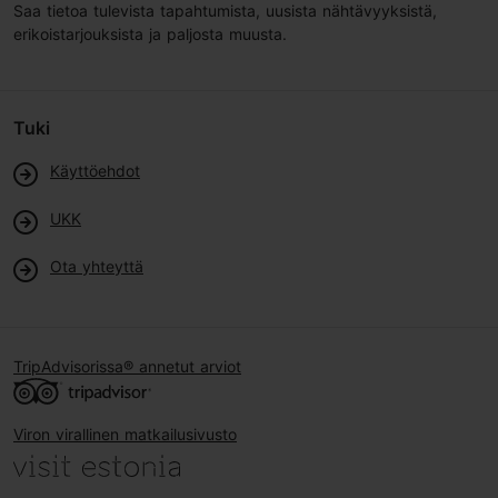
Saa tietoa tulevista tapahtumista, uusista nähtävyyksistä,
erikoistarjouksista ja paljosta muusta.
Tuki
Käyttöehdot
UKK
Ota yhteyttä
TripAdvisorissa® annetut arviot
Viron virallinen matkailusivusto