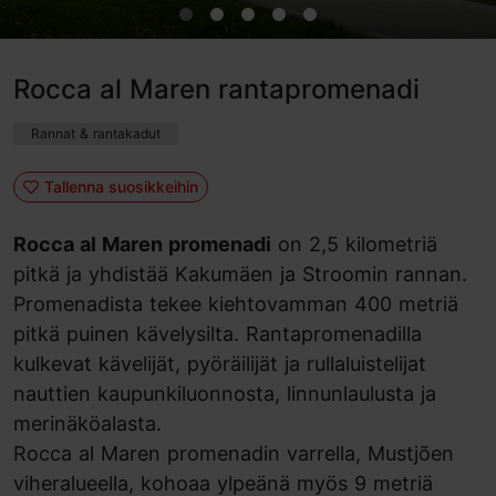
Rocca al Maren rantapromenadi
Rannat & rantakadut
Tallenna suosikkeihin
Rocca al Maren promenadi
on 2,5 kilometriä
pitkä ja yhdistää Kakumäen ja Stroomin rannan.
Promenadista tekee kiehtovamman 400 metriä
pitkä puinen kävelysilta. Rantapromenadilla
kulkevat kävelijät, pyöräilijät ja rullaluistelijat
nauttien kaupunkiluonnosta, linnunlaulusta ja
merinäköalasta.
Rocca al Maren promenadin varrella, Mustjõen
viheralueella, kohoaa ylpeänä myös 9 metriä