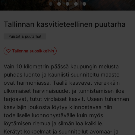
Tallinnan kasvitieteellinen puutarha
Puistot & puutarhat
Tallenna suosikkeihin
Vain 10 kilometrin päässä kaupungin melusta
puhdas luonto ja kauniisti suunniteltu maasto
ovat harmoniassa. Täällä kasvavat vierekkäin
ulkomaiset harvinaisuudet ja tunnistamisen iloa
tarjoavat, tutut virolaiset kasvit. Usean tuhannen
kasvilajin joukosta löytyy kiinnostavaa niin
todelliselle luonnonystävälle kuin myös
löytämisen riemua ja silmäniloa kaikille.
Kerätyt kokoelmat ja suunnitellut avomaa- ja