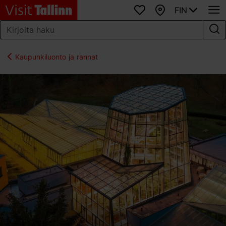
FIN
Suosikit
Kartta
Kaupunkiluonto ja rannat