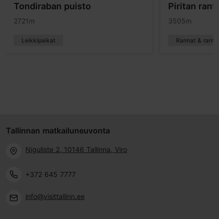
Tondiraban puisto
Piritan rant
2721m
3505m
Leikkipaikat
Rannat & ranta
Tallinnan matkailuneuvonta
Niguliste 2, 10146 Tallinna, Viro
+372 645 7777
info@visittallinn.ee