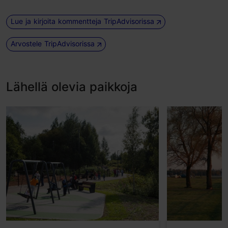
Lue ja kirjoita kommentteja TripAdvisorissa
Arvostele TripAdvisorissa
Lähellä olevia paikkoja