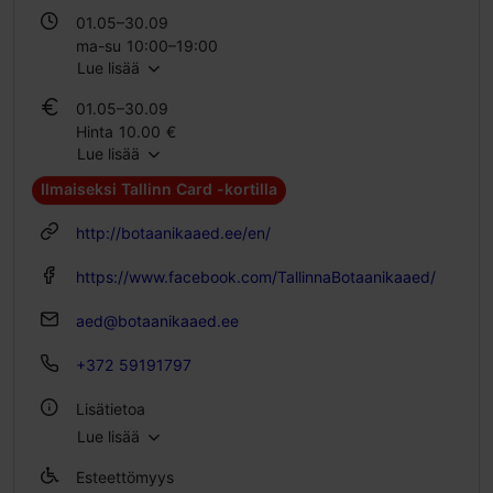
01.05–30.09
ma-su 10:00–19:00
Lue lisää
01.10–30.04
01.05–30.09
ma-su 10:00–16:00
Hinta 10.00 €
Lue lisää
Oppilaslippu 6.00 €
Perhelippu 20.00 €
Ilmaiseksi Tallinn Card -kortilla
01.10–30.04
http://botaanikaaed.ee/en/
Hinta 10.00 €
Oppilaslippu 6.00 €
https://www.facebook.com/TallinnaBotaanikaaed/
Perhelippu 20.00 €
aed@botaanikaaed.ee
+372 59191797
Lisätietoa
Lue lisää
Ulkona
Esteettömyys