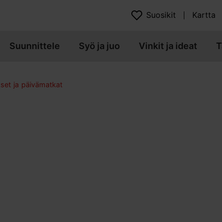
Suosikit
Kartta
Suunnittele
Syö ja juo
Vinkit ja ideat
T
kset ja päivämatkat