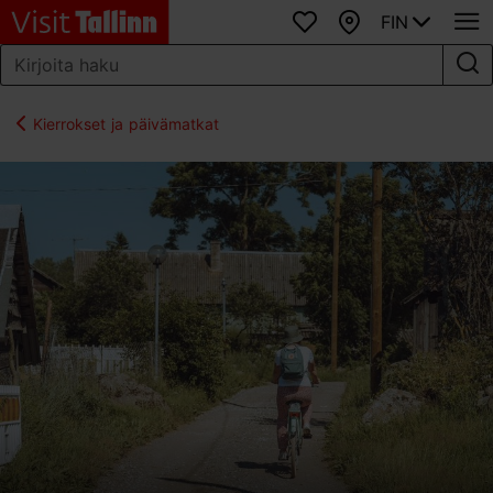
FIN
Suosikit
Kartta
Kierrokset ja päivämatkat