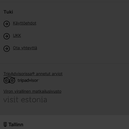
Tuki
Käyttöehdot
UKK
Ota yhteyttä
TripAdvisorissa® annetut arviot
Viron virallinen matkailusivusto