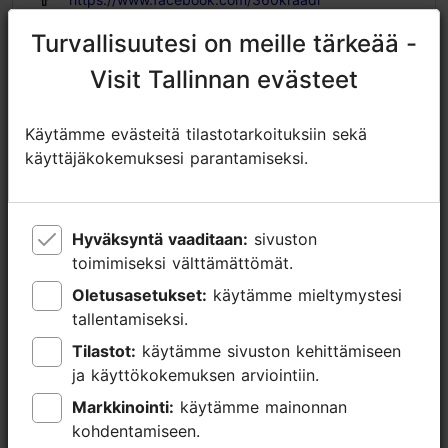
Turvallisuutesi on meille tärkeää -
Turvallisuutesi on meille tärkeää -
matkad@360.ee
Visit Tallinnan evästeet
Visit Tallinnan evästeet
+372 56668172
Lisätietoa
Käytämme evästeitä tilastotarkoituksiin sekä
Käytämme evästeitä tilastotarkoituksiin sekä
Lue lisää
käyttäjäkokemuksesi parantamiseksi.
käyttäjäkokemuksesi parantamiseksi.
Kielet: englanti, suomi
Aihe/ alue: Tallinnan lähialueet
Hyväksyntä vaaditaan:
Hyväksyntä vaaditaan:
sivuston
sivuston
toimimiseksi välttämättömät.
toimimiseksi välttämättömät.
Oletusasetukset:
Oletusasetukset:
käytämme mieltymystesi
käytämme mieltymystesi
tallentamiseksi.
tallentamiseksi.
Tilastot:
Tilastot:
käytämme sivuston kehittämiseen
käytämme sivuston kehittämiseen
ja käyttökokemuksen arviointiin.
ja käyttökokemuksen arviointiin.
Markkinointi:
Markkinointi:
käytämme mainonnan
käytämme mainonnan
kohdentamiseen.
kohdentamiseen.