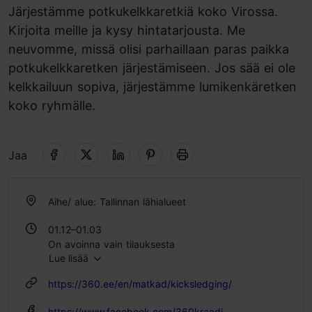
Järjestämme potkukelkkaretkiä koko Virossa.
Kirjoita meille ja kysy hintatarjousta. Me
neuvomme, missä olisi parhaillaan paras paikka
potkukelkkaretken järjestämiseen. Jos sää ei ole
kelkkailuun sopiva, järjestämme lumikenkäretken
koko ryhmälle.
Jaa
Aihe/ alue: Tallinnan lähialueet
01.12–01.03
On avoinna vain tilauksesta
Lue lisää
https://360.ee/en/matkad/kicksledging/
https://www.facebook.com/360kraadi