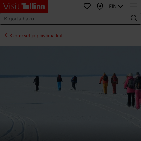
FIN
Suosikit
Kartta
Kierrokset ja päivämatkat