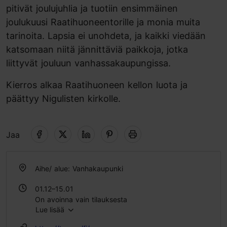
pitivät joulujuhlia ja tuotiin ensimmäinen
joulukuusi Raatihuoneentorille ja monia muita
tarinoita. Lapsia ei unohdeta, ja kaikki viedään
katsomaan niitä jännittäviä paikkoja, jotka
liittyvät jouluun vanhassakaupungissa.
Kierros alkaa Raatihuoneen kellon luota ja
päättyy Nigulisten kirkolle.
Jaa
Aihe/ alue: Vanhakaupunki
01.12–15.01
On avoinna vain tilauksesta
Lue lisää