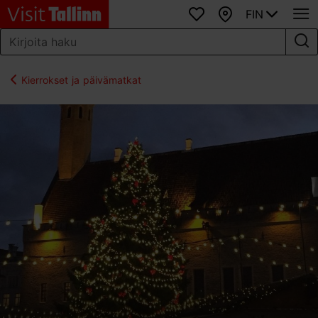
FIN
Suosikit
Kartta
Kierrokset ja päivämatkat