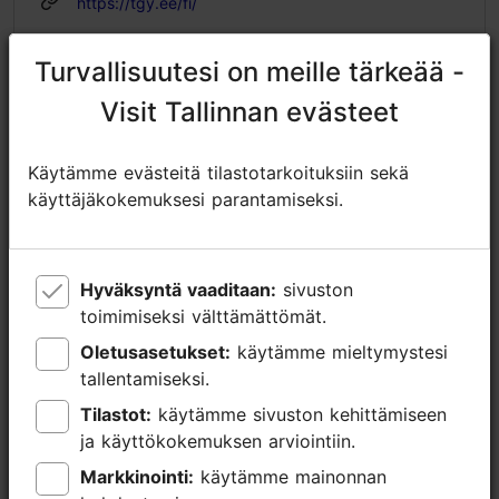
https://tgy.ee/fi/
https://www.facebook.com/www.tgy.ee/
Turvallisuutesi on meille tärkeää -
Turvallisuutesi on meille tärkeää -
info@tgy.ee
Visit Tallinnan evästeet
Visit Tallinnan evästeet
+372 56451672
Käytämme evästeitä tilastotarkoituksiin sekä
Käytämme evästeitä tilastotarkoituksiin sekä
Lisätietoa
käyttäjäkokemuksesi parantamiseksi.
käyttäjäkokemuksesi parantamiseksi.
Lue lisää
Kielet: englanti, suomi, saksa
Liikkuminen: Kävellen
Hyväksyntä vaaditaan:
Hyväksyntä vaaditaan:
sivuston
sivuston
toimimiseksi välttämättömät.
toimimiseksi välttämättömät.
Aihe/ alue: Vanhakaupunki
Oletusasetukset:
Oletusasetukset:
käytämme mieltymystesi
käytämme mieltymystesi
tallentamiseksi.
tallentamiseksi.
Tilastot:
Tilastot:
käytämme sivuston kehittämiseen
käytämme sivuston kehittämiseen
ja käyttökokemuksen arviointiin.
ja käyttökokemuksen arviointiin.
Markkinointi:
Markkinointi:
käytämme mainonnan
käytämme mainonnan