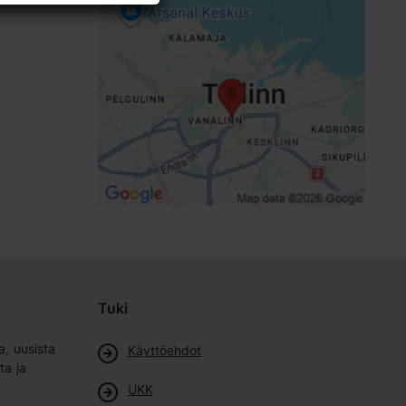
Tuki
a, uusista
Käyttöehdot
ta ja
UKK