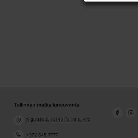
Tallinnan matkailuneuvonta
Niguliste 2, 10146 Tallinna, Viro
+372 645 7777