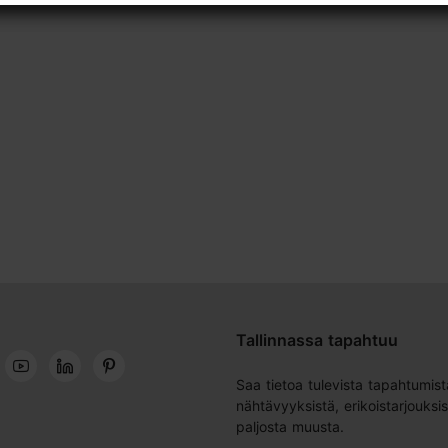
Tallinnassa tapahtuu
Saa tietoa tulevista tapahtumist
nähtävyyksistä, erikoistarjouksis
paljosta muusta.