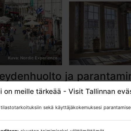
Kuva: Nordic Experience
veydenhuolto ja parantami
i on meille tärkeää - Visit Tallinnan evä
i on meille tärkeää - Visit Tallinnan evä
ilastotarkoituksiin sekä käyttäjäkokemuksesi parantamise
ilastotarkoituksiin sekä käyttäjäkokemuksesi parantamise