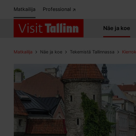
Matkailija
Professional
Näe ja koe
Matkailija
Näe ja koe
Tekemistä Tallinnassa
Kierro