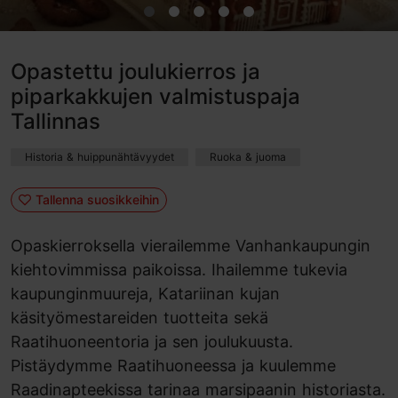
Opastettu joulukierros ja
piparkakkujen valmistuspaja
Tallinnas
Historia & huippunähtävyydet
Ruoka & juoma
Tallenna suosikkeihin
Opaskierroksella vierailemme Vanhankaupungin
kiehtovimmissa paikoissa. Ihailemme tukevia
kaupunginmuureja, Katariinan kujan
käsityömestareiden tuotteita sekä
Raatihuoneentoria ja sen joulukuusta.
Pistäydymme Raatihuoneessa ja kuulemme
Raadinapteekissa tarinaa marsipaanin historiasta.