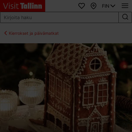
FIN
Suosikit
Kartta
Kierrokset ja päivämatkat