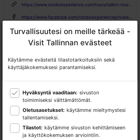
https://www.nordicexperience.com/tours/tallinn-tours/tallinn-private-christmas-tour-gingerbread-making-workshop/
https://www.facebook.com/nordicexperienceprivatetours
sales@nordicexperience.com
Turvallisuutesi on meille tärkeää -
Turvallisuutesi on meille tärkeää -
Visit Tallinnan evästeet
Visit Tallinnan evästeet
+372 53464060
Lisätietoa
Käytämme evästeitä tilastotarkoituksiin sekä
Käytämme evästeitä tilastotarkoituksiin sekä
Lue lisää
käyttäjäkokemuksesi parantamiseksi.
käyttäjäkokemuksesi parantamiseksi.
Kielet: englanti
Varaa nyt
Liikkuminen: Kävellen
Hyväksyntä vaaditaan:
Hyväksyntä vaaditaan:
sivuston
sivuston
Aihe/ alue: Vanhakaupunki
toimimiseksi välttämättömät.
toimimiseksi välttämättömät.
Oletusasetukset:
Oletusasetukset:
käytämme mieltymystesi
käytämme mieltymystesi
tallentamiseksi.
tallentamiseksi.
Tilastot:
Tilastot:
käytämme sivuston kehittämiseen
käytämme sivuston kehittämiseen
ja käyttökokemuksen arviointiin.
ja käyttökokemuksen arviointiin.