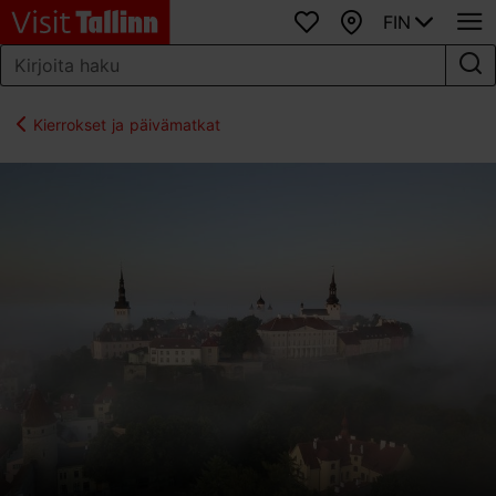
FIN
Suosikit
Kartta
Kierrokset ja päivämatkat