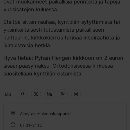
ovat muokanneet paikallisia perinteitä ja tapoja
vuosisatojen kuluessa.
Etsitpä sitten rauhaa, kynttilän sytyttämistä tai
yksinkertaisesti tutustumista paikalliseen
kulttuuriin, kirkkokierros tarjoaa inspiraatiota ja
ikimuistoisia hetkiä.
Hyvä tietää: Pyhän Hengen kirkkoon on 2 euron
sisäänpääsymaksu. Ortodoksisessa kirkossa
suositellaan kynttilän ostamista.
Jaa
Aihe/ alue: Vanhakaupunki
01.01–31.12