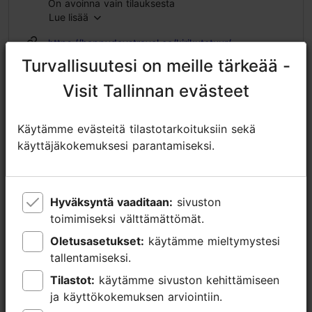
On avoinna vain tilauksesta
Lue lisää
https://happydaystravel.ee/kirikutetuur/
Turvallisuutesi on meille tärkeää -
Turvallisuutesi on meille tärkeää -
https://www.facebook.com/HappyDaysTravelTallinn/
Visit Tallinnan evästeet
Visit Tallinnan evästeet
age@happydaystravel.ee
+372 520 8899
Käytämme evästeitä tilastotarkoituksiin sekä
Käytämme evästeitä tilastotarkoituksiin sekä
käyttäjäkokemuksesi parantamiseksi.
käyttäjäkokemuksesi parantamiseksi.
Lisätietoa
Lue lisää
Kielet: englanti
Hyväksyntä vaaditaan:
Hyväksyntä vaaditaan:
sivuston
sivuston
Liikkuminen: Kävellen
toimimiseksi välttämättömät.
toimimiseksi välttämättömät.
Oletusasetukset:
Oletusasetukset:
käytämme mieltymystesi
käytämme mieltymystesi
Aihe/ alue: Vanhakaupunki
tallentamiseksi.
tallentamiseksi.
Tilastot:
Tilastot:
käytämme sivuston kehittämiseen
käytämme sivuston kehittämiseen
ja käyttökokemuksen arviointiin.
ja käyttökokemuksen arviointiin.