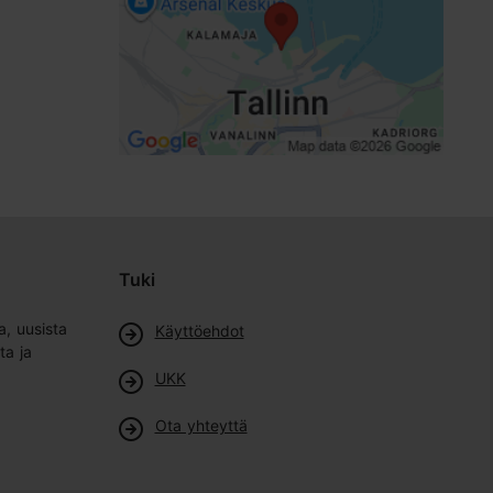
Aihe/ alue: Kalamaja & Pelgulinn
Tuki
a, uusista
Käyttöehdot
ta ja
UKK
Ota yhteyttä