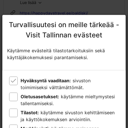
Lue lisää
https://happydaystravel.ee/paldiski/
Turvallisuutesi on meille tärkeää -
Turvallisuutesi on meille tärkeää -
https://www.facebook.com/HappyDaysTravelTallinn/
Visit Tallinnan evästeet
Visit Tallinnan evästeet
age@happydaystravel.ee
+372 520 8899
Käytämme evästeitä tilastotarkoituksiin sekä
Käytämme evästeitä tilastotarkoituksiin sekä
käyttäjäkokemuksesi parantamiseksi.
käyttäjäkokemuksesi parantamiseksi.
Lisätietoa
Lue lisää
Kielet: englanti
Hyväksyntä vaaditaan:
Hyväksyntä vaaditaan:
sivuston
sivuston
Liikkuminen: Bussilla
toimimiseksi välttämättömät.
toimimiseksi välttämättömät.
Aihe/ alue: Tallinnan lähialueet
Oletusasetukset:
Oletusasetukset:
käytämme mieltymystesi
käytämme mieltymystesi
tallentamiseksi.
tallentamiseksi.
Tilastot:
Tilastot:
käytämme sivuston kehittämiseen
käytämme sivuston kehittämiseen
ja käyttökokemuksen arviointiin.
ja käyttökokemuksen arviointiin.