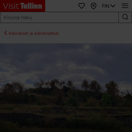
FIN
Suosikit
Kartta
Kierrokset ja päivämatkat