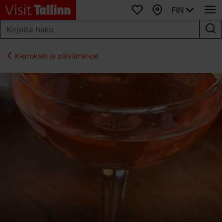
FIN
Suosikit
Kartta
Kierrokset ja päivämatkat