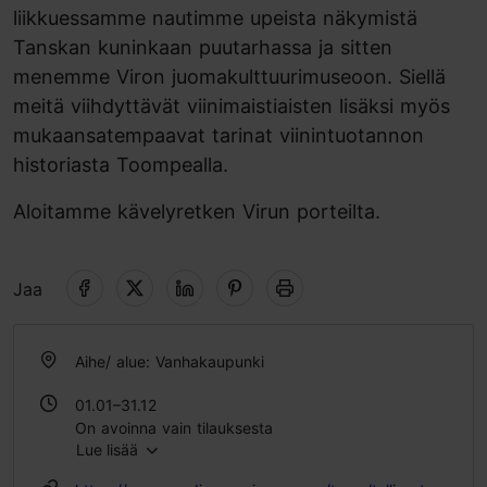
liikkuessamme nautimme upeista näkymistä
Tanskan kuninkaan puutarhassa ja sitten
menemme Viron juomakulttuurimuseoon. Siellä
meitä viihdyttävät viinimaistiaisten lisäksi myös
mukaansatempaavat tarinat viinintuotannon
historiasta Toompealla.
Aloitamme kävelyretken Virun porteilta.
Jaa
Aihe/ alue: Vanhakaupunki
01.01–31.12
On avoinna vain tilauksesta
Lue lisää
On avoinna vain tilauksesta