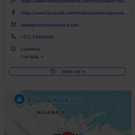
https://www.nordicexperience.com/tours/tallinn-tours/old-town-walking-tour-estonian-wine-tasting-historic-winery/
https://www.facebook.com/nordicexperienceprivatetours/
sales@nordicexperience.com
+372 53464060
Lisätietoa
Lue lisää
Kielet: englanti, suomi, saksa
Varaa nyt
Liikkuminen: Kävellen
Ryhmän enimmäiskoko: 25
Varaus tarvitaan
Aihe/ alue: Vanhakaupunki