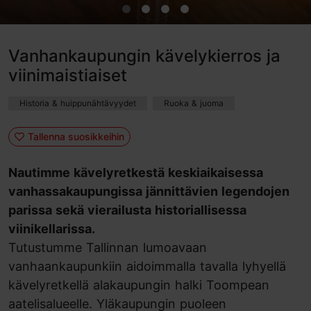
Vanhankaupungin kävelykierros ja
viinimaistiaiset
Historia & huippunähtävyydet
Ruoka & juoma
Tallenna suosikkeihin
Nautimme kävelyretkestä keskiaikaisessa
vanhassakaupungissa jännittävien legendojen
parissa sekä vierailusta historiallisessa
viinikellarissa.
Tutustumme Tallinnan lumoavaan
vanhaankaupunkiin aidoimmalla tavalla lyhyellä
kävelyretkellä alakaupungin halki Toompean
aatelisalueelle. Yläkaupungin puoleen