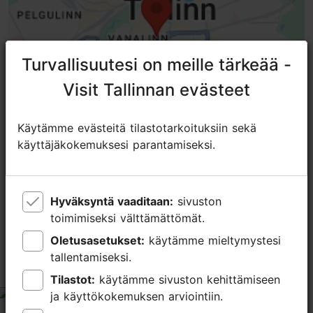
Turvallisuutesi on meille tärkeää -
Turvallisuutesi on meille tärkeää -
Visit Tallinnan evästeet
Visit Tallinnan evästeet
Käytämme evästeitä tilastotarkoituksiin sekä
Käytämme evästeitä tilastotarkoituksiin sekä
käyttäjäkokemuksesi parantamiseksi.
käyttäjäkokemuksesi parantamiseksi.
TripAdvisorissa® annetut arviot
Hyväksyntä vaaditaan:
Hyväksyntä vaaditaan:
sivuston
sivuston
toimimiseksi välttämättömät.
toimimiseksi välttämättömät.
tripadvisor rating 5.0 of 5
perustuu
375 arvioon
Oletusasetukset:
Oletusasetukset:
käytämme mieltymystesi
käytämme mieltymystesi
tallentamiseksi.
tallentamiseksi.
Great experience
Tilastot:
Tilastot:
käytämme sivuston kehittämiseen
käytämme sivuston kehittämiseen
ja käyttökokemuksen arviointiin.
ja käyttökokemuksen arviointiin.
tripadvisor rating 5 of 5