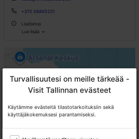
+372 58865231
Lisätietoa
Lue lisää
Kielet: englanti
Liikkuminen: Kävellen
Ryhmän enimmäiskoko: 10
Aihe/ alue: Vanhakaupunki
Turvallisuutesi on meille tärkeää -
Turvallisuutesi on meille tärkeää -
Visit Tallinnan evästeet
Visit Tallinnan evästeet
Käytämme evästeitä tilastotarkoituksiin sekä
Käytämme evästeitä tilastotarkoituksiin sekä
käyttäjäkokemuksesi parantamiseksi.
käyttäjäkokemuksesi parantamiseksi.