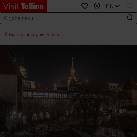
FIN
Suosikit
Kartta
Kierrokset ja päivämatkat