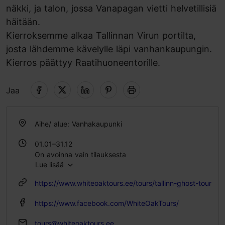
näkki, ja talon, jossa Vanapagan vietti helvetillisiä
häitään.
Kierroksemme alkaa Tallinnan Virun portilta,
josta lähdemme kävelylle läpi vanhankaupungin.
Kierros päättyy Raatihuoneentorille.
Jaa
Aihe/ alue: Vanhakaupunki
01.01–31.12
On avoinna vain tilauksesta
Lue lisää
https://www.whiteoaktours.ee/tours/tallinn-ghost-tour
https://www.facebook.com/WhiteOakTours/
tours@whiteoaktours.ee