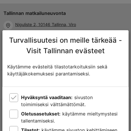
Tallinnan matkailuneuvonta
Niguliste 2, 10146 Tallinna, Viro
Turvallisuutesi on meille tärkeää -
+372 645 7777
Visit Tallinnan evästeet
info@visittallinn.ee
Käytämme evästeitä tilastotarkoituksiin sekä
käyttäjäkokemuksesi parantamiseksi.
Hyväksyntä vaaditaan:
sivuston
toimimiseksi välttämättömät.
Tallinnassa tapahtuu
Oletusasetukset:
käytämme mieltymystesi
Saa tietoa tulevista tapahtumista, uusista nähtävyyksistä,
tallentamiseksi.
erikoistarjouksista ja paljosta muusta.
Tilastot:
käytämme sivuston kehittämiseen