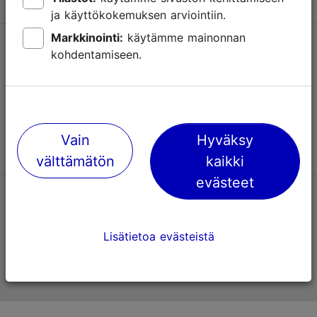
ja käyttökokemuksen arviointiin.
Markkinointi:
käytämme mainonnan
Tuki
kohdentamiseen.
Käyttöehdot
UKK
Ota yhteyttä
Vain
Hyväksy
välttämätön
kaikki
evästeet
TripAdvisorissa® annetut arviot
Lisätietoa evästeistä
Viron virallinen matkailusivusto