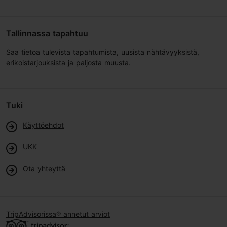
Tallinnassa tapahtuu
Saa tietoa tulevista tapahtumista, uusista nähtävyyksistä,
erikoistarjouksista ja paljosta muusta.
Tuki
Käyttöehdot
UKK
Ota yhteyttä
TripAdvisorissa® annetut arviot