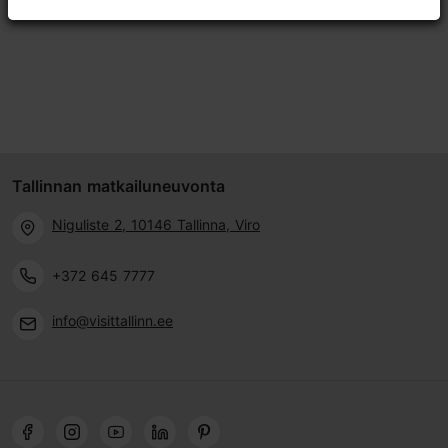
Tallinnan matkailuneuvonta
Niguliste 2, 10146 Tallinna, Viro
+372 645 7777
info@visittallinn.ee