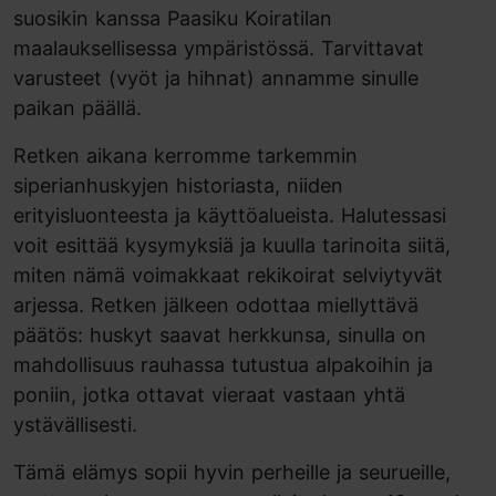
suosikin kanssa Paasiku Koiratilan
maalauksellisessa ympäristössä. Tarvittavat
varusteet (vyöt ja hihnat) annamme sinulle
paikan päällä.
Retken aikana kerromme tarkemmin
siperianhuskyjen historiasta, niiden
erityisluonteesta ja käyttöalueista. Halutessasi
voit esittää kysymyksiä ja kuulla tarinoita siitä,
miten nämä voimakkaat rekikoirat selviytyvät
arjessa. Retken jälkeen odottaa miellyttävä
päätös: huskyt saavat herkkunsa, sinulla on
mahdollisuus rauhassa tutustua alpakoihin ja
poniin, jotka ottavat vieraat vastaan yhtä
ystävällisesti.
Tämä elämys sopii hyvin perheille ja seurueille,