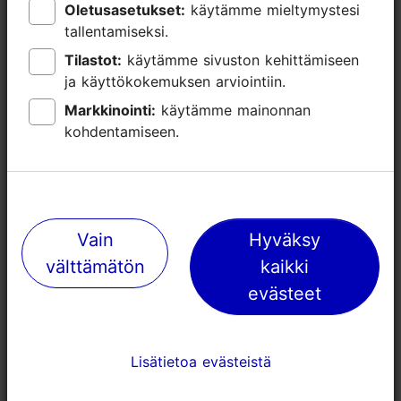
Lisätietoa
Oletusasetukset:
Oletusasetukset:
käytämme mieltymystesi
käytämme mieltymystesi
Lue lisää
tallentamiseksi.
tallentamiseksi.
Kielet: englanti
Tilastot:
Tilastot:
käytämme sivuston kehittämiseen
käytämme sivuston kehittämiseen
Liikkuminen: Kävellen
ja käyttökokemuksen arviointiin.
ja käyttökokemuksen arviointiin.
Markkinointi:
Markkinointi:
käytämme mainonnan
käytämme mainonnan
Ryhmän enimmäiskoko: 30
kohdentamiseen.
kohdentamiseen.
Aihe/ alue: Tallinnan lähialueet
Vain
Vain
Hyväksy
Hyväksy
välttämätön
välttämätön
kaikki
kaikki
evästeet
evästeet
Lisätietoa evästeistä
Lisätietoa evästeistä