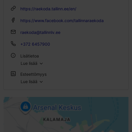
Hinta 7.00 €
https://raekoda.tallinn.ee/en/
Oppilaslippu 5.00 €
Perhelippu 15.00 €
https://www.facebook.com/tallinnaraekoda
raekoda@tallinnlv.ee
+372 6457900
Lisätietoa
Lue lisää
Sisätiloissa
Esteettömyys
Lue lisää
Esteetön pääsy sähköpyörätuolilla
Ei pääsyä lastenvaunuilla
Rajoitettu pääsy pyörätuolilla
Ei pääsyä skootterilla