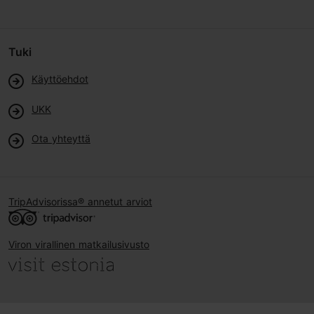
Tuki
Käyttöehdot
UKK
Ota yhteyttä
TripAdvisorissa® annetut arviot
Viron virallinen matkailusivusto