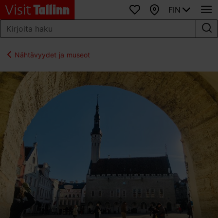
FIN
Suosikit
Kartta
Nähtävyydet ja museot