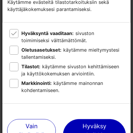
Käytämme evästeitä tilastotarkoituksiin sekä
Käytämme evästeitä tilastotarkoituksiin sekä
käyttäjäkokemuksesi parantamiseksi.
käyttäjäkokemuksesi parantamiseksi.
Kesäoopperan konsertit
Hyväksyntä vaaditaan:
Hyväksyntä vaaditaan:
sivuston
sivuston
Tallinnan Raatihuoneella
toimimiseksi välttämättömät.
toimimiseksi välttämättömät.
17.07.2026 - 08.08.2026
Oletusasetukset:
Oletusasetukset:
käytämme mieltymystesi
käytämme mieltymystesi
tallentamiseksi.
tallentamiseksi.
Konsertti
Tilastot:
Tilastot:
käytämme sivuston kehittämiseen
käytämme sivuston kehittämiseen
ja käyttökokemuksen arviointiin.
ja käyttökokemuksen arviointiin.
Markkinointi:
Markkinointi:
käytämme mainonnan
käytämme mainonnan
kohdentamiseen.
kohdentamiseen.
TripAdvisorissa® annetut arviot
tripadvisor rating 4.4 of 5
Vain
Vain
Hyväksy
Hyväksy
perustuu
1337 arvioon