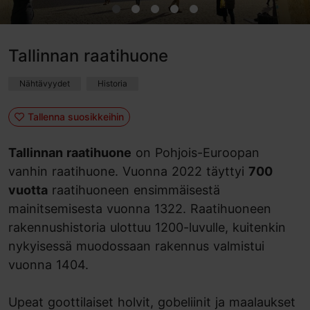
Tallinnan raatihuone
Nähtävyydet
Historia
Tallenna suosikkeihin
Tallinnan raatihuone
on Pohjois-Euroopan
vanhin raatihuone. Vuonna 2022 täyttyi
700
vuotta
raatihuoneen ensimmäisestä
mainitsemisesta vuonna 1322. Raatihuoneen
rakennushistoria ulottuu 1200-luvulle, kuitenkin
nykyisessä muodossaan rakennus valmistui
vuonna 1404.
Upeat goottilaiset holvit, gobeliinit ja maalaukset