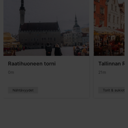
Raatihuoneen torni
Tallinnan R
0m
21m
Nähtävyydet
Torit & aukiot