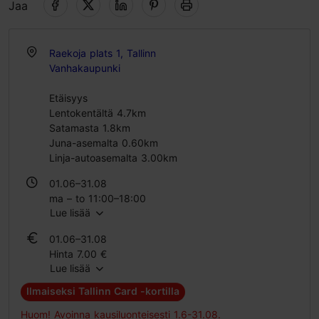
Jaa
Raekoja plats 1, Tallinn
Vanhakaupunki
Etäisyys
Lentokentältä 4.7km
Satamasta 1.8km
Juna-asemalta 0.60km
Linja-autoasemalta 3.00km
01.06–31.08
ma – to 11:00–18:00
Lue lisää
pe – su 11:00–16:00
01.06–31.08
28.12–30.12
Hinta 7.00 €
ma-su 11:00–16:00
Lue lisää
Oppilaslippu 5.00 €
Perhelippu 15.00 €
Ilmaiseksi Tallinn Card -kortilla
28.12–30.12
Huom! Avoinna kausiluonteisesti 1.6-31.08.