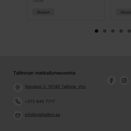
155m
Museot
Muse
Tallinnan matkailuneuvonta
Niguliste 2, 10146 Tallinna, Viro
+372 645 7777
info@visittallinn.ee