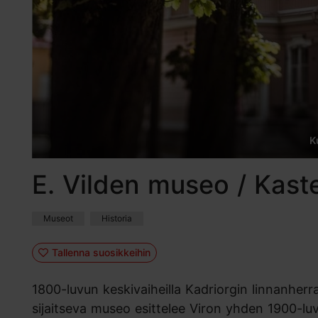
K
E. Vilden museo / Kast
Museot
Historia
Tallenna suosikkeihin
1800-luvun keskivaiheilla Kadriorgin linnanherra
sijaitseva museo esittelee Viron yhden 1900-lu