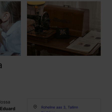
a
lossa
Roheline aas 3, Tallinn
Eduard