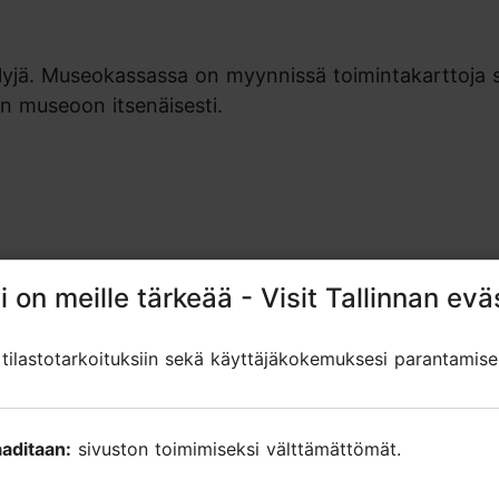
elyjä. Museokassassa on myynnissä toimintakarttoja 
aan museoon itsenäisesti.
i on meille tärkeää - Visit Tallinnan evä
i on meille tärkeää - Visit Tallinnan evä
ilastotarkoituksiin sekä käyttäjäkokemuksesi parantamise
ilastotarkoituksiin sekä käyttäjäkokemuksesi parantamise
ut arviot
aditaan:
aditaan:
sivuston toimimiseksi välttämättömät.
sivuston toimimiseksi välttämättömät.