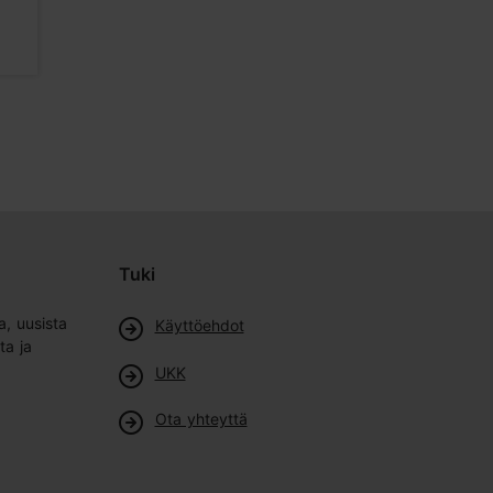
Museot
Museot
Tuki
a, uusista
Käyttöehdot
ta ja
UKK
Ota yhteyttä