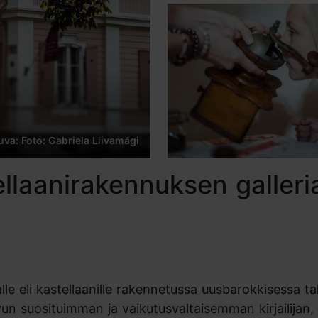
uva: Foto: Gabriela Liivamägi
ellaanirakennuksen galleri
lle eli kastellaanille rakennetussa uusbarokkisessa ta
vun suosituimman ja vaikutusvaltaisemman kirjailijan,