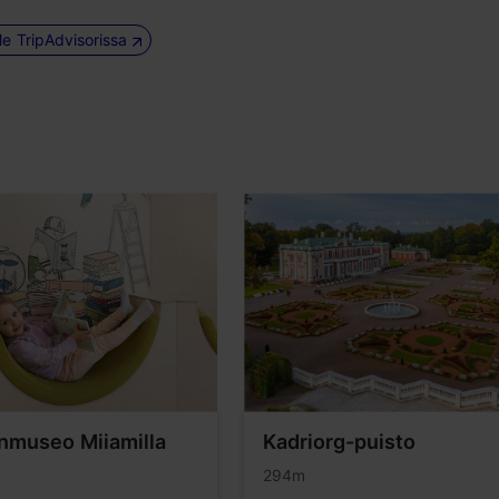
le TripAdvisorissa
nmuseo Miiamilla
Kadriorg-puisto
294m