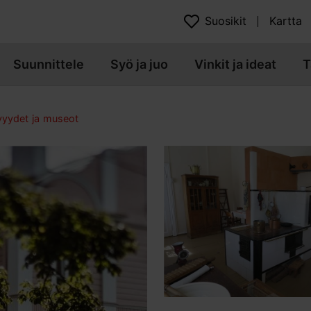
Suosikit
Kartta
Suunnittele
Syö ja juo
Vinkit ja ideat
T
yydet ja museot