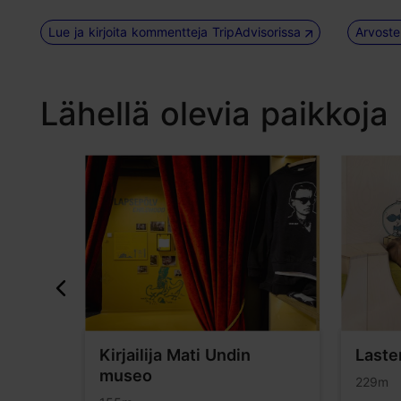
Lue ja kirjoita kommentteja TripAdvisorissa
Arvoste
Lähellä olevia paikkoja
Kirjailija Mati Undin
Laste
museo
229m