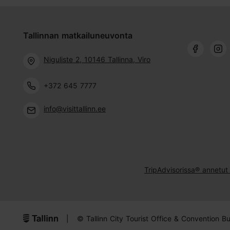
Tallinnan matkailuneuvonta
Niguliste 2, 10146 Tallinna, Viro
+372 645 7777
info@visittallinn.ee
TripAdvisorissa® annetut 
|
© Tallinn City Tourist Office & Convention B