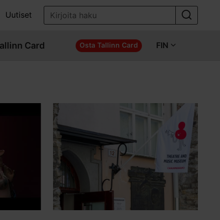
Uutiset
allinn Card
FIN
Osta Tallinn Card