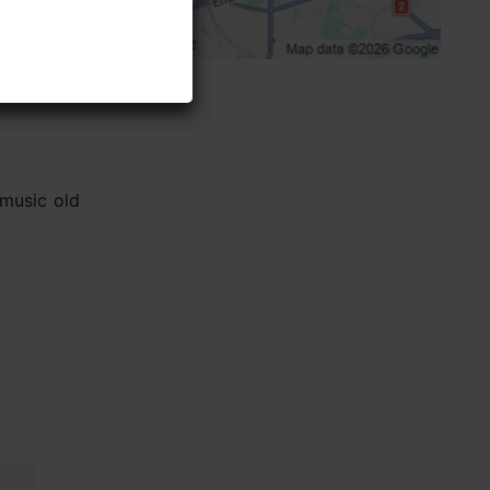
rmation
 music old