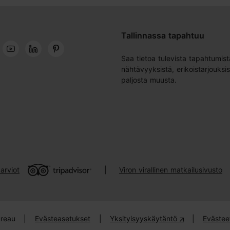
Tallinnassa tapahtuu
Saa tietoa tulevista tapahtumist
nähtävyyksistä, erikoistarjouksis
paljosta muusta.
arviot
Viron virallinen matkailusivusto
|
ureau
|
Evästeasetukset
|
Yksityisyyskäytäntö
|
Evästee