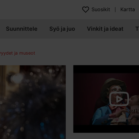
Suosikit
Kartta
Suunnittele
Syö ja juo
Vinkit ja ideat
T
yydet ja museot