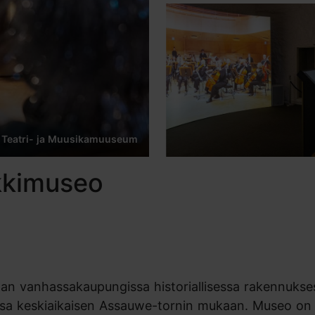
i Teatri- ja Muusikamuuseum
ikkimuseo
innan vanhassakaupungissa historiallisessa rakennukse
vissa keskiaikaisen Assauwe-tornin mukaan. Museo on