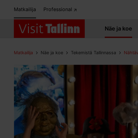
Matkailija
Professional
Näe ja koe
Matkailija
Näe ja koe
Tekemistä Tallinnassa
Nähtäv