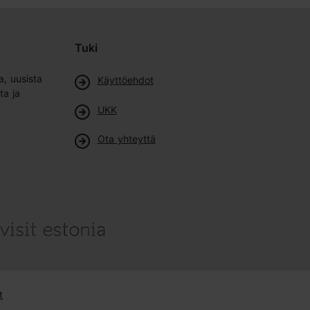
Tuki
a, uusista
Käyttöehdot
ta ja
UKK
Ota yhteyttä
t