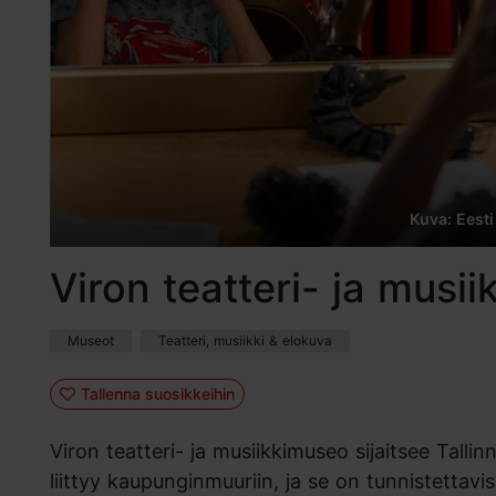
Kuva: Eest
Viron teatteri- ja musi
Museot
Teatteri, musiikki & elokuva
Tallenna suosikkeihin
Viron teatteri- ja musiikkimuseo sijaitsee Tall
liittyy kaupunginmuuriin, ja se on tunnistetta