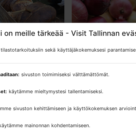
i on meille tärkeää - Visit Tallinnan evä
i on meille tärkeää - Visit Tallinnan evä
ilastotarkoituksiin sekä käyttäjäkokemuksesi parantamise
ilastotarkoituksiin sekä käyttäjäkokemuksesi parantamise
päivä ja syysmarkkinat
Peipsin sipulin ja kala
26
03.10.2026
aditaan:
aditaan:
sivuston toimimiseksi välttämättömät.
sivuston toimimiseksi välttämättömät.
messut
Ulkoilmatapahtuma
et:
et:
käytämme mieltymystesi tallentamiseksi.
käytämme mieltymystesi tallentamiseksi.
mme sivuston kehittämiseen ja käyttökokemuksen arviointi
mme sivuston kehittämiseen ja käyttökokemuksen arviointi
so kaikki tapahtumat
käytämme mainonnan kohdentamiseen.
käytämme mainonnan kohdentamiseen.