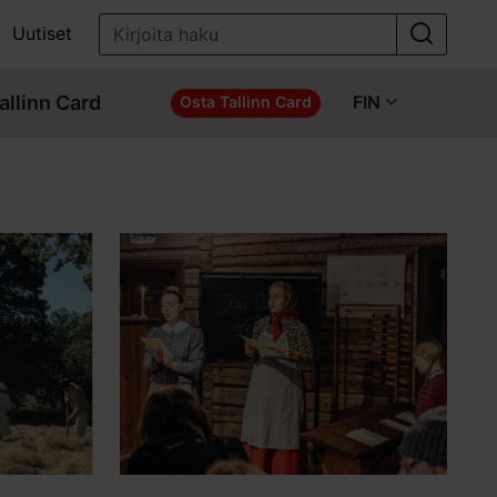
Uutiset
allinn Card
FIN
Osta Tallinn Card