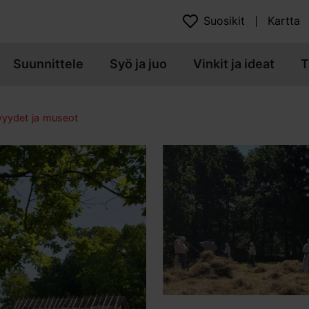
Suosikit
Kartta
Suunnittele
Syö ja juo
Vinkit ja ideat
T
yydet ja museot