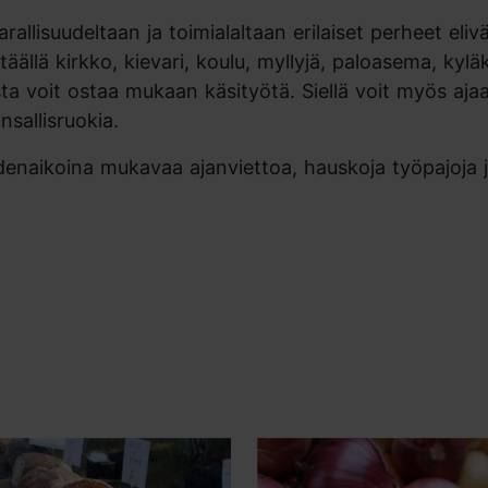
rallisuudeltaan ja toimialaltaan erilaiset perheet eliv
äällä kirkko, kievari, koulu, myllyjä, paloasema, kylä
ta voit ostaa mukaan käsityötä. Siellä voit myös aja
nsallisruokia.
odenaikoina mukavaa ajanviettoa, hauskoja työpajoja 