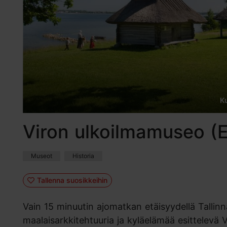
K
Viron ulkoilmamuseo 
Museot
Historia
Tallenna suosikkeihin
Vain 15 minuutin ajomatkan etäisyydellä Tallinn
maalaisarkkitehtuuria ja kyläelämää esittelevä 