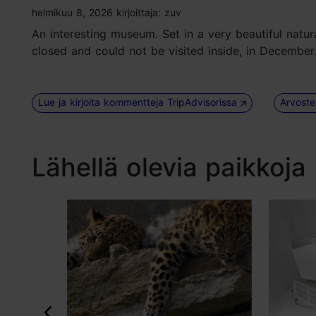
tripadvisor rating 3 of 5
helmikuu 8, 2026
kirjoittaja:
zuv
An interesting museum. Set in a very beautiful natur
closed and could not be visited inside, in December. 
Lue ja kirjoita kommentteja TripAdvisorissa
Arvoste
Lähellä olevia paikkoja