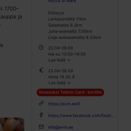
Rocca al Mare
ät 1700–
Etäisyys
kauppa ja
Lentokentältä 11km
a
Satamasta 8.2km
Juna-asemalta 7.00km
Linja-autoasemalta 8.50km
ja
23.04–28.09
ma-su 10:00–19:00
Lue lisää
29.09–22.04
23.04–28.09
ti – su 10:00–17:00
Hinta 18.00 €
Lue lisää
Oppilaslippu 12.00 €
Perhelippu 38.00 €
Ilmaiseksi Tallinn Card -kortilla
29.09–22.04
https://evm.ee/fi
Hinta 14.00 €
Oppilaslippu 10.00 €
https://www.facebook.com/EestiVabaohumuuseum/
Perhelippu 30.00 €
info@evm.ee