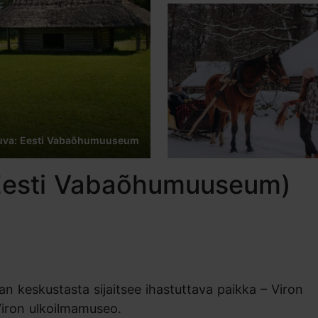
uva: Eesti Vabaõhumuuseum
(Eesti Vabaõhumuuseum)
an keskustasta sijaitsee ihastuttava paikka – Viron
Viron ulkoilmamuseo.