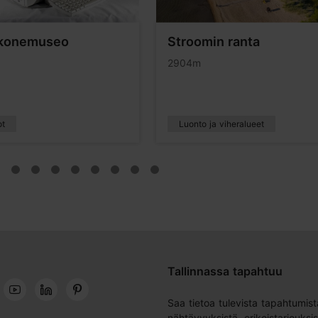
okonemuseo
Stroomin ranta
2904m
ot
Luonto ja viheralueet
Tallinnassa tapahtuu
Saa tietoa tulevista tapahtumist
nähtävyyksistä, erikoistarjouksis