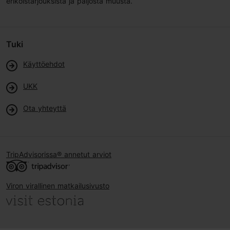
erikoistarjouksista ja paljosta muusta.
Tuki
Käyttöehdot
UKK
Ota yhteyttä
TripAdvisorissa® annetut arviot
Viron virallinen matkailusivusto