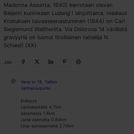
Madonna Assunta, 1640) kerrotaan olevan
Baijerin kuninkaan Ludwig I lahjoittama, maalaus
Kristuksen taivaaseenastuminen (1844) on Carl
Siegismund Waltherilta. Via Dolorosa 14 värillistä
gravyyriä on luonut tirolilainen taiteilija N.
Schiestl (XX).
Jaa
Vene tn 18, Tallinn
Vanhakaupunki
Etäisyys
Lentokentältä 4.7km
Satamasta 1.4km
Juna-asemalta 0.80km
Linja-autoasemalta 2.70km