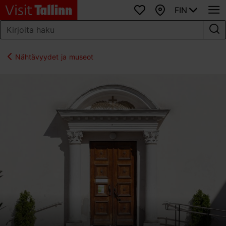
FIN
Suosikit
Kartta
Nähtävyydet ja museot