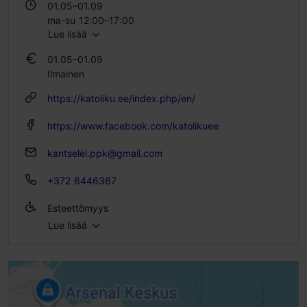
01.05–01.09
ma-su 12:00–17:00
Lue lisää
01.09–30.04
01.05–01.09
Kauempaa katsottavissa
Ilmainen
https://katoliku.ee/index.php/en/
https://www.facebook.com/katolikuee
kantselei.ppk@gmail.com
+372 6446367
Esteettömyys
Lue lisää
Esteetön pääsy pyörätuolilla
Esteetön pääsy lastenvaunuilla
Ei pääsyä sähköpyörätuolilla