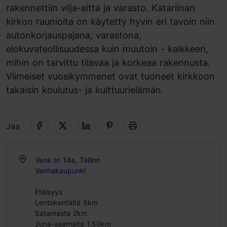
rakennettiin vilja-aitta ja varasto. Katariinan
kirkon raunioita on käytetty hyvin eri tavoin niin
autonkorjauspajana, varastona,
elokuvateollisuudessa kuin muutoin - kaikkeen,
mihin on tarvittu tilavaa ja korkeaa rakennusta.
Viimeiset vuosikymmenet ovat tuoneet kirkkoon
takaisin koulutus- ja kulttuurielämän.
Jaa
Vene tn 14a, Tallinn
Vanhakaupunki
Etäisyys
Lentokentältä 5km
Satamasta 2km
Juna-asemalta 1.50km