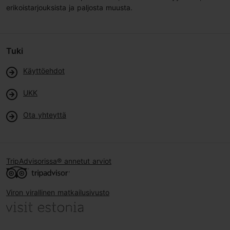
erikoistarjouksista ja paljosta muusta.
Tuki
Käyttöehdot
UKK
Ota yhteyttä
TripAdvisorissa® annetut arviot
Viron virallinen matkailusivusto