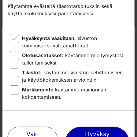
Esteetön pääsy lastenvaunuilla
Käytämme evästeitä tilastotarkoituksiin sekä
Käytämme evästeitä tilastotarkoituksiin sekä
käyttäjäkokemuksesi parantamiseksi.
käyttäjäkokemuksesi parantamiseksi.
Hyväksyntä vaaditaan:
Hyväksyntä vaaditaan:
sivuston
sivuston
toimimiseksi välttämättömät.
toimimiseksi välttämättömät.
Oletusasetukset:
Oletusasetukset:
käytämme mieltymystesi
käytämme mieltymystesi
tallentamiseksi.
tallentamiseksi.
Tilastot:
Tilastot:
käytämme sivuston kehittämiseen
käytämme sivuston kehittämiseen
ja käyttökokemuksen arviointiin.
ja käyttökokemuksen arviointiin.
Markkinointi:
Markkinointi:
käytämme mainonnan
käytämme mainonnan
kohdentamiseen.
kohdentamiseen.
Lähellä olevia paikkoja
Vain
Vain
Hyväksy
Hyväksy