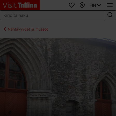
FIN
Suosikit
Kartta
Nähtävyydet ja museot