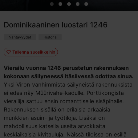
Dominikaaninen luostari 1246
Nähtävyydet
Historia
Tallenna suosikkeihin
Vierailu vuonna 1246 perustetun rakennuksen
kokonaan säilyneessä itäsiivessä odottaa sinua.
Yksi Viron vanhimmista säilyneistä rakennuksista
ei edes näy Müürivahe-kadulle. Porttikongista
vierailija sattuu ensin romanttiselle sisäpihalle.
Rakennuksen sisällä on erilaisia arkaaisia
munkkien asuin- ja työtiloja. Lisäksi on
mahdollisuus katsella useita arvokkaita
keskiaikaisia kivitauluja. Näissä tiloissa on esillä