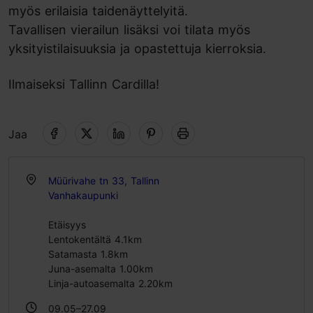
myös erilaisia taidenäyttelyitä.
Tavallisen vierailun lisäksi voi tilata myös
yksityistilaisuuksia ja opastettuja kierroksia.
Ilmaiseksi Tallinn Cardilla!
Jaa
Müürivahe tn 33, Tallinn
Vanhakaupunki
Etäisyys
Lentokentältä 4.1km
Satamasta 1.8km
Juna-asemalta 1.00km
Linja-autoasemalta 2.20km
09.05–27.09