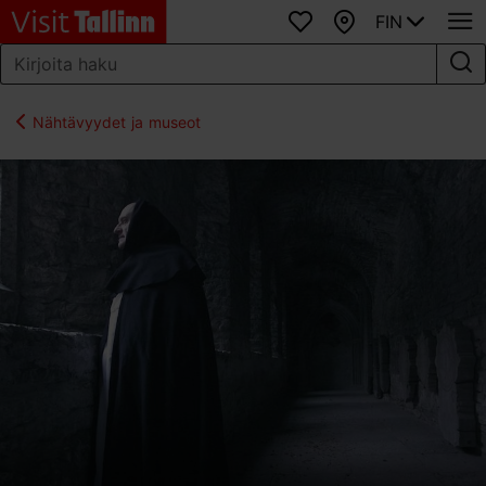
FIN
Suosikit
Kartta
Nähtävyydet ja museot