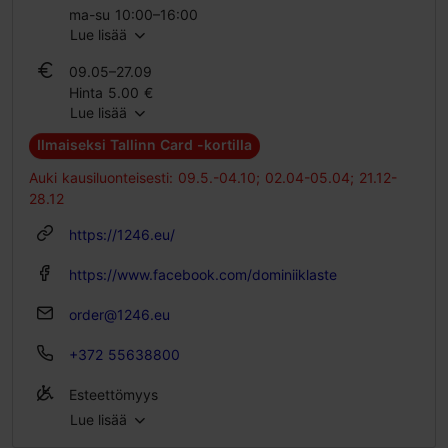
ma-su 10:00–16:00
Lue lisää
28.09–08.05
09.05–27.09
On avoinna vain tilauksesta
Hinta 5.00 €
Lue lisää
Oppilaslippu 5.00 €
Perhelippu 10.00 €
Ilmaiseksi Tallinn Card -kortilla
28.09–08.05
Auki kausiluonteisesti: 09.5.-04.10; 02.04-05.04; 21.12-
Hinta 5.00 €
28.12
Oppilaslippu 5.00 €
https://1246.eu/
Perhelippu 10.00 €
https://www.facebook.com/dominiiklaste
order@1246.eu
+372 55638800
Esteettömyys
Lue lisää
Ei pääsyä lastenvaunuilla