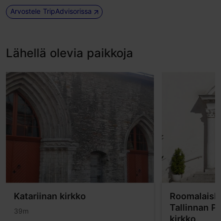
Arvostele TripAdvisorissa
Lähellä olevia paikkoja
Katariinan kirkko
Roomalaiska
Tallinnan Pi
39m
kirkko