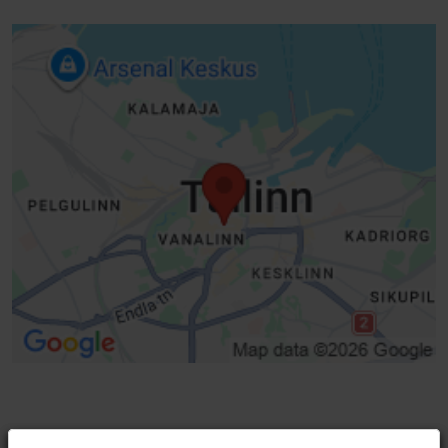
Ei pääsyä sähköpyörätuolilla
Ei pääsyä skootterilla
Ei pääsyä pyörätuolilla
Tavallinen ovi (leveys < 800 mm)
Korkea kynnys (h > 25 mm)
Sisäänkäynnin päällyste huonokuntoinen