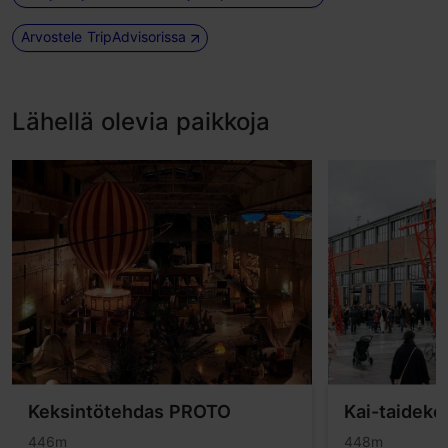
Arvostele TripAdvisorissa
Lähellä olevia paikkoja
Keksintötehdas PROTO
Kai-taideke
446m
448m