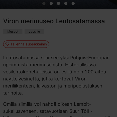
Viron merimuseo Lentosatamassa
Museot
Lapsille
Tallenna suosikkeihin
Lentosatamassa sijaitsee yksi Pohjois-Euroopan
upeimmista merimuseoista. Historiallisissa
vesilentokonehalleissa on esillä noin 200 aitoa
näyttelyesinettä, jotka kertovat Viron
meriliikenteen, laivaston ja meripuolustuksen
tarinoita.
Omilla silmillä voi nähdä oikean Lembit-
sukellusveneen, satavuotiaan Suur Tõll -