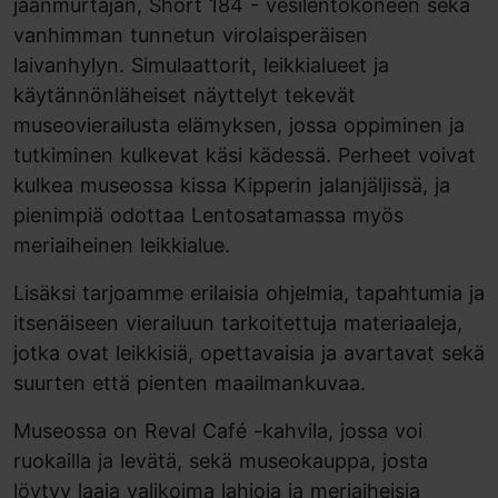
jäänmurtajan, Short 184 - vesilentokoneen sekä
vanhimman tunnetun virolaisperäisen
laivanhylyn. Simulaattorit, leikkialueet ja
käytännönläheiset näyttelyt tekevät
museovierailusta elämyksen, jossa oppiminen ja
tutkiminen kulkevat käsi kädessä. Perheet voivat
kulkea museossa kissa Kipperin jalanjäljissä, ja
pienimpiä odottaa Lentosatamassa myös
meriaiheinen leikkialue.
Lisäksi tarjoamme erilaisia ohjelmia, tapahtumia ja
itsenäiseen vierailuun tarkoitettuja materiaaleja,
jotka ovat leikkisiä, opettavaisia ja avartavat sekä
suurten että pienten maailmankuvaa.
Museossa on Reval Café -kahvila, jossa voi
ruokailla ja levätä, sekä museokauppa, josta
löytyy laaja valikoima lahjoja ja meriaiheisia