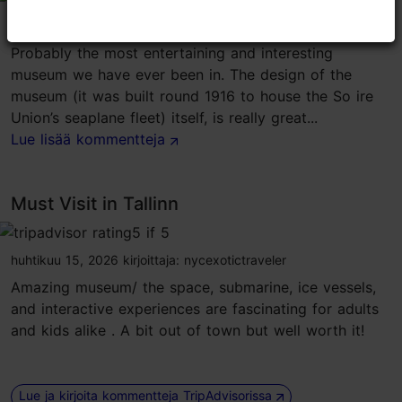
tripadvisor rating 5 of 5
kesäkuu 4, 2026
kirjoittaja:
Ian K
Probably the most entertaining and interesting
museum we have ever been in. The design of the
museum (it was built round 1916 to house the So ire
Union’s seaplane fleet) itself, is really great...
Lue lisää kommentteja
Must Visit in Tallinn
tripadvisor rating 5 of 5
huhtikuu 15, 2026
kirjoittaja:
nycexotictraveler
Amazing museum/ the space, submarine, ice vessels,
and interactive experiences are fascinating for adults
and kids alike . A bit out of town but well worth it!
Lue ja kirjoita kommentteja TripAdvisorissa