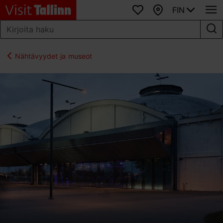
FIN
Suosikit
Kartta
Nähtävyydet ja museot