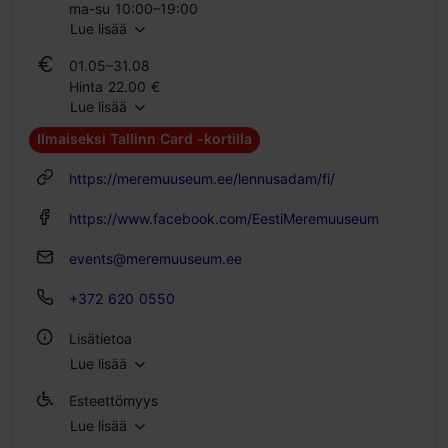
ma-su 10:00–19:00
Lue lisää
01.09–30.04
01.05–31.08
ti – su 10:00–18:00
Hinta 22.00 €
Lue lisää
Oppilaslippu 11.00 €
Perhelippu 40.00 €
Ilmaiseksi Tallinn Card -kortilla
01.09–30.04
https://meremuuseum.ee/lennusadam/fi/
Hinta 22.00 €
Oppilaslippu 11.00 €
https://www.facebook.com/EestiMeremuuseum
Perhelippu 40.00 €
events@meremuuseum.ee
+372 620 0550
Lisätietoa
Lue lisää
Ryhmäruokailut: Kyllä
Esteettömyys
WLAN-alue
Lue lisää
Esteetön pääsy pyörätuolilla