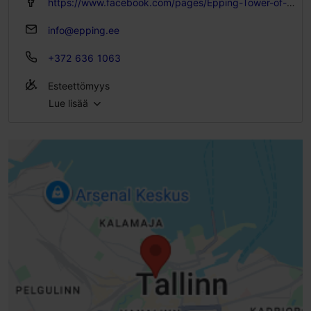
https://www.facebook.com/pages/Epping-Tower-of-Citywall/420156921427728
info@epping.ee
+372 636 1063
Esteettömyys
Lue lisää
Ei pääsyä lastenvaunuilla
Ei pääsyä sähköpyörätuolilla
Ei pääsyä skootterilla
Ei pääsyä pyörätuolilla