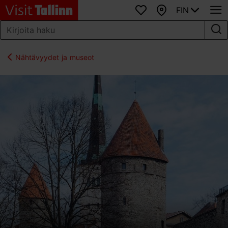
FIN
Suosikit
Kartta
Nähtävyydet ja museot