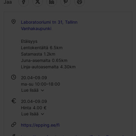
Jaa
Laboratooriumi tn 31, Tallinn
Vanhakaupunki
Etäisyys
Lentokentältä 6.5km
Satamasta 1.2km
Juna-asemalta 0.65km
Linja-autoasemalta 4.30km
20.04–09.09
ma-su 10:00–18:00
Lue lisää
10.09–19.04
20.04–09.09
pe 15:00–18:00
Hinta 4.00 €
la – su 10:00–16:00
Lue lisää
https://epping.ee/fi