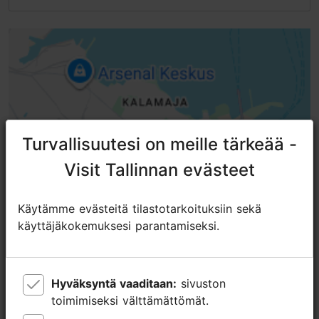
Esteetön pääsy pyörätuolilla
Esteetön pääsy skootterilla
Esteetön pääsy sähköpyörätuolilla
Esteetön pääsy lastenvaunuilla
Turvallisuutesi on meille tärkeää -
Turvallisuutesi on meille tärkeää -
Visit Tallinnan evästeet
Visit Tallinnan evästeet
Käytämme evästeitä tilastotarkoituksiin sekä
Käytämme evästeitä tilastotarkoituksiin sekä
käyttäjäkokemuksesi parantamiseksi.
käyttäjäkokemuksesi parantamiseksi.
Hyväksyntä vaaditaan:
Hyväksyntä vaaditaan:
sivuston
sivuston
toimimiseksi välttämättömät.
toimimiseksi välttämättömät.