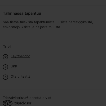
Tallinnassa tapahtuu
Saa tietoa tulevista tapahtumista, uusista nähtävyyksistä,
erikoistarjouksista ja paljosta muusta.
Tuki
Käyttöehdot
UKK
Ota yhteyttä
TripAdvisorissa® annetut arviot