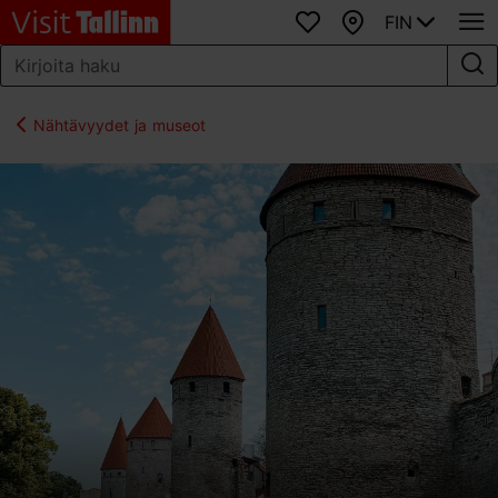
FIN
Suosikit
Kartta
Nähtävyydet ja museot