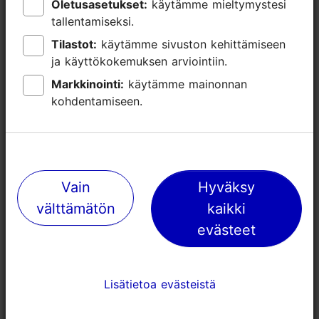
Oletusasetukset:
Oletusasetukset:
käytämme mieltymystesi
käytämme mieltymystesi
tallentamiseksi.
tallentamiseksi.
Lähellä olevia paikkoja
Tilastot:
Tilastot:
käytämme sivuston kehittämiseen
käytämme sivuston kehittämiseen
ja käyttökokemuksen arviointiin.
ja käyttökokemuksen arviointiin.
Markkinointi:
Markkinointi:
käytämme mainonnan
käytämme mainonnan
kohdentamiseen.
kohdentamiseen.
Vain
Vain
Hyväksy
Hyväksy
välttämätön
välttämätön
kaikki
kaikki
evästeet
evästeet
Tallinnan Toompark
Nunnatorn j
kaupunginm
84m
Lisätietoa evästeistä
Lisätietoa evästeistä
124m
Luonto ja viheralueet
Nähtävyydet