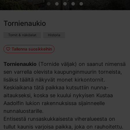
Tornienaukio
Tornit & näköalat
Historia
Tallenna suosikkeihin
Tornienaukio
(Tornide väljak) on saanut nimensä
sen varrella olevista kaupunginmuurin torneista,
lisäksi täältä näkyvät monet kirkontornit.
Keskiaikana tätä paikkaa kutsuttiin nunna-
aitaukseksi, koska se kuului nykyisen Kustaa
Aadolfin lukion rakennuksissa sijainneelle
nunnaluostarille.
Entisestä runsaskukkaisesta viheralueesta on
tullut kaunis varjoisa paikka, joka on rauhoitettu.