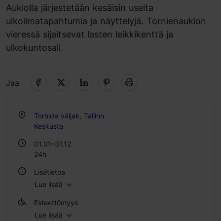
Aukiolla järjestetään kesäisin useita
ulkoilmatapahtumia ja näyttelyjä. Tornienaukion
vieressä sijaitsevat lasten leikkikenttä ja
ulkokuntosali.
Jaa
Tornide väljak, Tallinn
Keskusta
01.01–31.12
24h
Lisätietoa
Lue lisää
Ulkona
Esteettömyys
Lue lisää