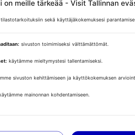
i toisen maailmansodan jälkeen rakennettu luterilaine
i on meille tärkeää - Visit Tallinnan evä
i on meille tärkeää - Visit Tallinnan evä
ilastotarkoituksiin sekä käyttäjäkokemuksesi parantamise
ilastotarkoituksiin sekä käyttäjäkokemuksesi parantamise
si kaikille merellä surmansa saaneille, jotka lepäävät
kuuta 2007.
 hakattu kaikkien 852 matkustaja-autolautta Estoniall
aditaan:
aditaan:
sivuston toimimiseksi välttämättömät.
sivuston toimimiseksi välttämättömät.
et:
et:
käytämme mieltymystesi tallentamiseksi.
käytämme mieltymystesi tallentamiseksi.
mme sivuston kehittämiseen ja käyttökokemuksen arviointi
mme sivuston kehittämiseen ja käyttökokemuksen arviointi
ut arviot
käytämme mainonnan kohdentamiseen.
käytämme mainonnan kohdentamiseen.
le TripAdvisorissa