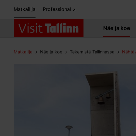
Matkailija
Professional
Näe ja koe
Matkailija
Näe ja koe
Tekemistä Tallinnassa
Nähtäv