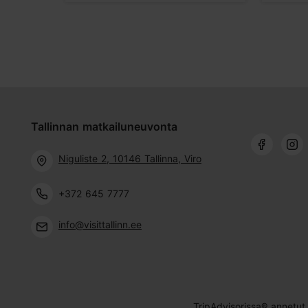
Tallinnan matkailuneuvonta
Niguliste 2, 10146 Tallinna, Viro
+372 645 7777
info@visittallinn.ee
TripAdvisorissa® annetut 