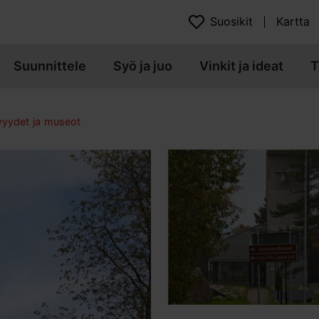
Suosikit
Kartta
Suunnittele
Syö ja juo
Vinkit ja ideat
T
yydet ja museot