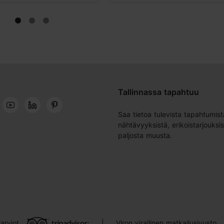
Tallinnassa tapahtuu
Saa tietoa tulevista tapahtumist
nähtävyyksistä, erikoistarjouksis
paljosta muusta.
arviot
Viron virallinen matkailusivusto
|