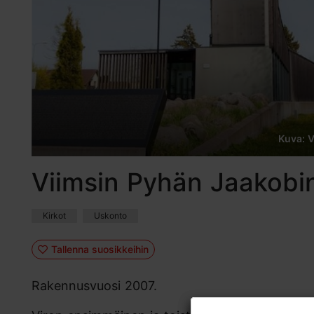
Kuva: 
Viimsin Pyhän Jaakobin
Kirkot
Uskonto
Tallenna suosikkeihin
Rakennusvuosi 2007.