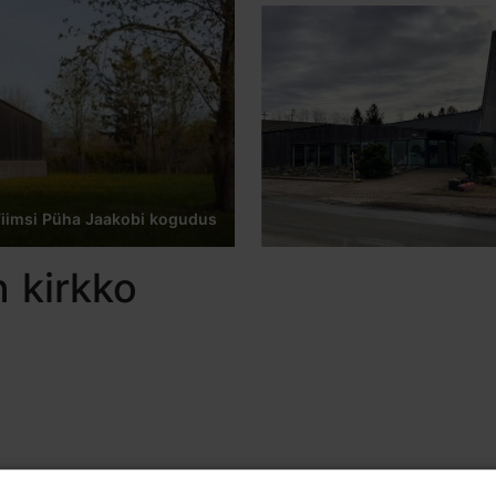
Viimsi Püha Jaakobi kogudus
 kirkko