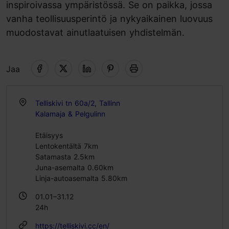
inspiroivassa ympäristössä. Se on paikka, jossa
vanha teollisuusperintö ja nykyaikainen luovuus
muodostavat ainutlaatuisen yhdistelmän.
Jaa
Telliskivi tn 60a/2, Tallinn
Kalamaja & Pelgulinn
Etäisyys
Lentokentältä 7km
Satamasta 2.5km
Juna-asemalta 0.60km
Linja-autoasemalta 5.80km
01.01–31.12
24h
https://telliskivi.cc/en/