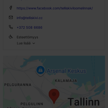
https://www.facebook.com/telliskiviloomelinnak/
info@telliskivi.cc
+372 508 6686
Esteettömyys
Lue lisää
Esteetön pääsy pyörätuolilla
Esteetön pääsy skootterilla
Esteetön pääsy sähköpyörätuolilla
Esteetön pääsy lastenvaunuilla
Tavallinen ovi, manuaalinen avaus (leveys > 800 mm)
Luiska (6-10 %)
Luiska ja kaide
Portaat - ilman kaidetta