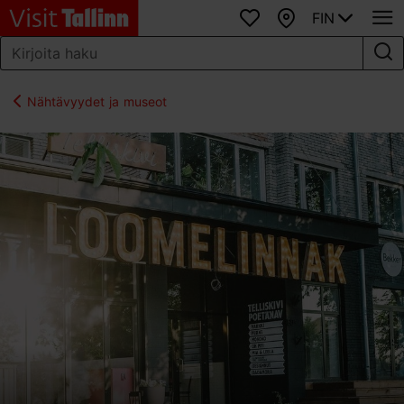
FIN
Suosikit
Kartta
Nähtävyydet ja museot