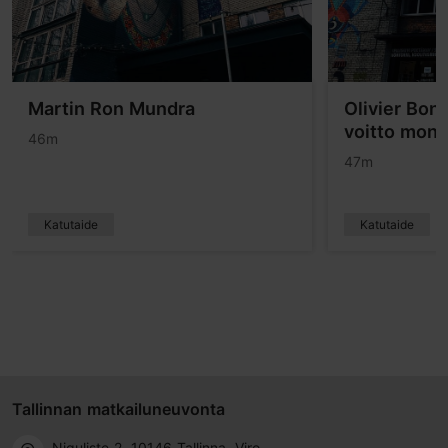
Martin Ron Mundra
Olivier Bon
voitto mona
46m
47m
Katutaide
Katutaide
Tallinnan matkailuneuvonta
Niguliste 2, 10146 Tallinna, Viro