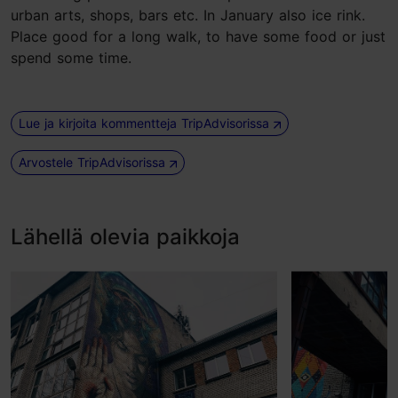
urban arts, shops, bars etc. In January also ice rink.
Place good for a long walk, to have some food or just
spend some time.
Lue ja kirjoita kommentteja TripAdvisorissa
Arvostele TripAdvisorissa
Lähellä olevia paikkoja