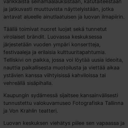
värikkäistä seinämaalauksistaan, katutaiteestaan
ja jatkuvasti muuttuvista näyttelyistään, jotka
antavat alueelle ainutlaatuisen ja luovan ilmapiirin.
Täällä toimivat nuoret luojat sekä tunnetut
virolaiset brändit. Luovassa keskuksessa
järjestetään vuoden ympäri konsertteja,
festivaaleja ja erilaisia kulttuuritapahtumia.
Telliskivi on paikka, jossa voi löytää uusia ideoita,
nauttia paikallisesta muotoilusta ja viettää aikaa
ystävien kanssa viihtyisissä kahviloissa tai
vehreällä sisäpihalla.
Kaupungin sydämessä sijaitsee kansainvälisesti
tunnustettu valokuvamuseo Fotografiska Tallinna
ja Von Krahlin teatteri.
Luovan keskuksen viehätys piilee sen vapaassa ja