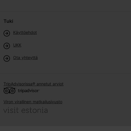
Tuki
Käyttöehdot
UKK
Ota yhteyttä
TripAdvisorissa® annetut arviot
Viron virallinen matkailusivusto