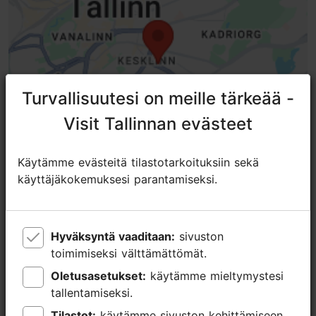
Turvallisuutesi on meille tärkeää -
Turvallisuutesi on meille tärkeää -
Visit Tallinnan evästeet
Visit Tallinnan evästeet
Käytämme evästeitä tilastotarkoituksiin sekä
Käytämme evästeitä tilastotarkoituksiin sekä
käyttäjäkokemuksesi parantamiseksi.
käyttäjäkokemuksesi parantamiseksi.
Hyväksyntä vaaditaan:
Hyväksyntä vaaditaan:
sivuston
sivuston
Lähellä olevia paikkoja
toimimiseksi välttämättömät.
toimimiseksi välttämättömät.
Oletusasetukset:
Oletusasetukset:
käytämme mieltymystesi
käytämme mieltymystesi
tallentamiseksi.
tallentamiseksi.
Tilastot:
Tilastot:
käytämme sivuston kehittämiseen
käytämme sivuston kehittämiseen