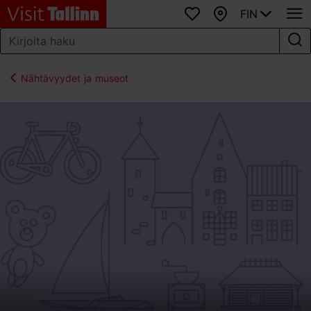
FIN
Suosikit
Kartta
Nähtävyydet ja museot