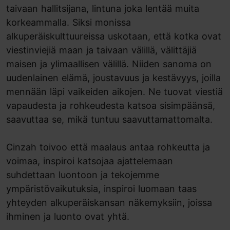
taivaan hallitsijana, lintuna joka lentää muita
korkeammalla. Siksi monissa
alkuperäiskulttuureissa uskotaan, että kotka ovat
viestinviejiä maan ja taivaan välillä, välittäjiä
maisen ja ylimaallisen välillä. Niiden sanoma on
uudenlainen elämä, joustavuus ja kestävyys, joilla
mennään läpi vaikeiden aikojen. Ne tuovat viestiä
vapaudesta ja rohkeudesta katsoa sisimpäänsä,
saavuttaa se, mikä tuntuu saavuttamattomalta.
Cinzah toivoo että maalaus antaa rohkeutta ja
voimaa, inspiroi katsojaa ajattelemaan
suhdettaan luontoon ja tekojemme
ympäristövaikutuksia, inspiroi luomaan taas
yhteyden alkuperäiskansan näkemyksiin, joissa
ihminen ja luonto ovat yhtä.