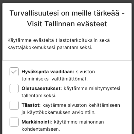
www.facebook.com/MextoniaFestival/
Turvallisuutesi on meille tärkeää -
Turvallisuutesi on meille tärkeää -
Lisätietoa
Visit Tallinnan evästeet
Visit Tallinnan evästeet
Lue lisää
Ulkona
Käytämme evästeitä tilastotarkoituksiin sekä
Käytämme evästeitä tilastotarkoituksiin sekä
käyttäjäkokemuksesi parantamiseksi.
käyttäjäkokemuksesi parantamiseksi.
Hyväksyntä vaaditaan:
Hyväksyntä vaaditaan:
sivuston
sivuston
toimimiseksi välttämättömät.
toimimiseksi välttämättömät.
Oletusasetukset:
Oletusasetukset:
käytämme mieltymystesi
käytämme mieltymystesi
tallentamiseksi.
tallentamiseksi.
Tilastot:
Tilastot:
käytämme sivuston kehittämiseen
käytämme sivuston kehittämiseen
ja käyttökokemuksen arviointiin.
ja käyttökokemuksen arviointiin.
Markkinointi:
Markkinointi:
käytämme mainonnan
käytämme mainonnan
kohdentamiseen.
kohdentamiseen.