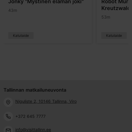
Jonky "Mystinen elämän joki"
Robot Murali
Kreutzwald
43m
53m
Katutaide
Katutaide
Tallinnan matkailuneuvonta
Niguliste 2, 10146 Tallinna, Viro
+372 645 7777
info@visittallinn.ee