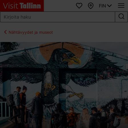
FIN
Suosikit
Kartta
Nähtävyydet ja museot