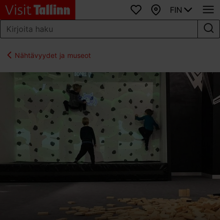
FIN
Suosikit
Kartta
Nähtävyydet ja museot