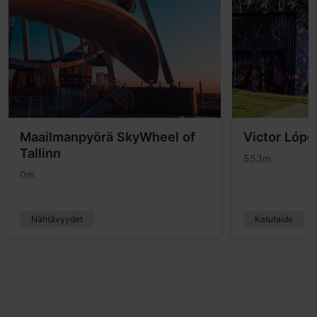
Maailmanpyörä SkyWheel of
Victor López
Tallinn
553m
0m
Nähtävyydet
Katutaide