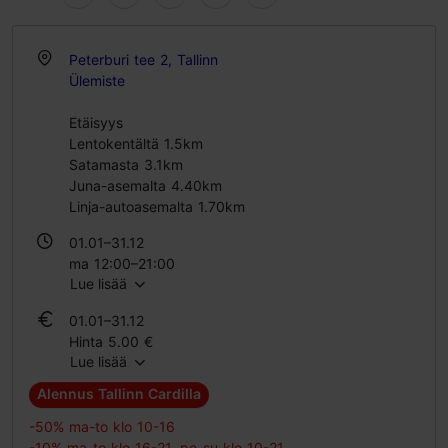
Peterburi tee 2, Tallinn
Ülemiste
Etäisyys
Lentokentältä 1.5km
Satamasta 3.1km
Juna-asemalta 4.40km
Linja-autoasemalta 1.70km
01.01–31.12
ma 12:00–21:00
Lue lisää
ti – su 10:00–21:00
01.01–31.12
Hinta 5.00 €
Lue lisää
Oppilaslippu 5.00 €
Perhelippu 18.00 €
Alennus Tallinn Cardilla
-50% ma-to klo 10-16
-10% ma-to klo 16-21, pe-su klo 10-21