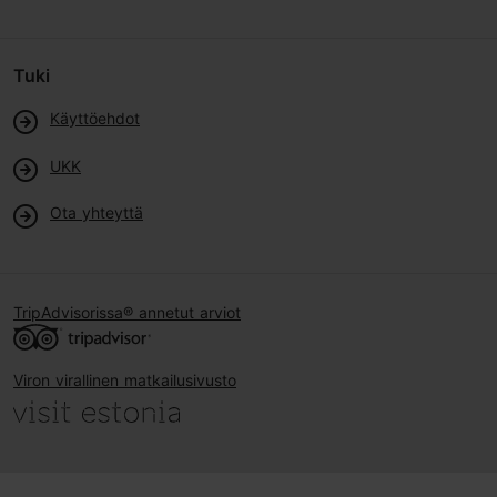
Tuki
Käyttöehdot
UKK
Ota yhteyttä
TripAdvisorissa® annetut arviot
Viron virallinen matkailusivusto