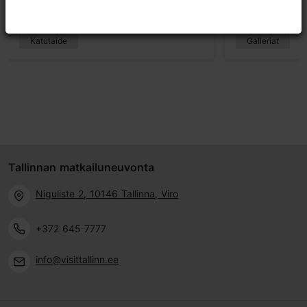
50m
Katutaide
Galleriat
Tallinnan matkailuneuvonta
Niguliste 2, 10146 Tallinna, Viro
+372 645 7777
info@visittallinn.ee