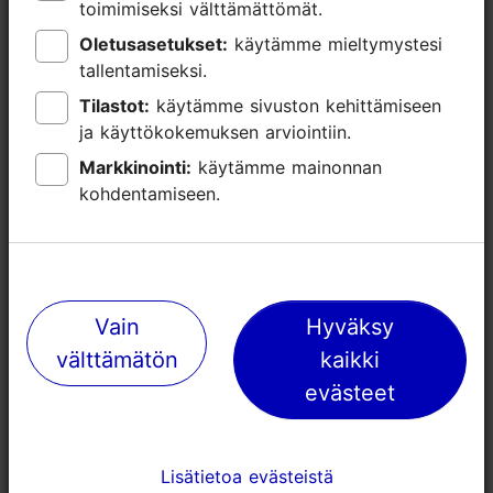
toimimiseksi välttämättömät.
toimimiseksi välttämättömät.
Oletusasetukset:
Oletusasetukset:
käytämme mieltymystesi
käytämme mieltymystesi
tallentamiseksi.
tallentamiseksi.
Tilastot:
Tilastot:
käytämme sivuston kehittämiseen
käytämme sivuston kehittämiseen
Lähellä olevia paikkoja
ja käyttökokemuksen arviointiin.
ja käyttökokemuksen arviointiin.
Markkinointi:
Markkinointi:
käytämme mainonnan
käytämme mainonnan
kohdentamiseen.
kohdentamiseen.
Vain
Vain
Hyväksy
Hyväksy
välttämätön
välttämätön
kaikki
kaikki
evästeet
evästeet
Edward von Lõngus
Kolmen puun
"Kuolemantanssi Endelin
50m
Lisätietoa evästeistä
Lisätietoa evästeistä
kanssa eli Endelin keppi"