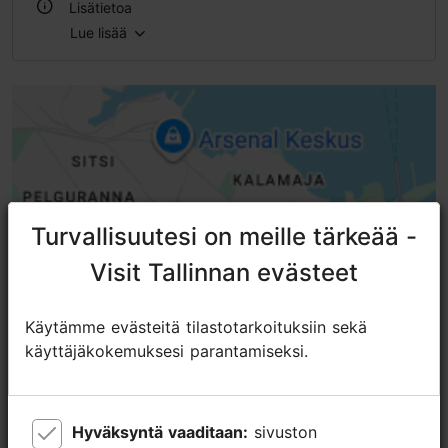
Lisätietoa
Lue lisää
Ulkona
Sisätiloissa
Turvallisuutesi on meille tärkeää -
Turvallisuutesi on meille tärkeää -
Visit Tallinnan evästeet
Visit Tallinnan evästeet
Käytämme evästeitä tilastotarkoituksiin sekä
Käytämme evästeitä tilastotarkoituksiin sekä
käyttäjäkokemuksesi parantamiseksi.
käyttäjäkokemuksesi parantamiseksi.
Hyväksyntä vaaditaan:
Hyväksyntä vaaditaan:
sivuston
sivuston