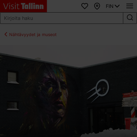
FIN
Suosikit
Kartta
Nähtävyydet ja museot