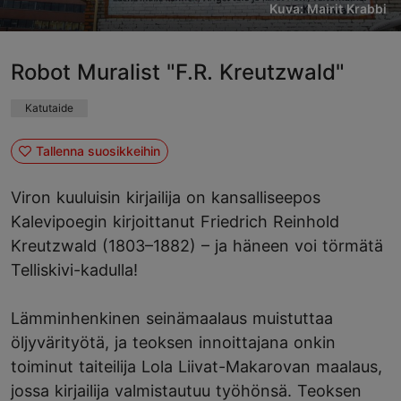
Kuva: Mairit Krabbi
Robot Muralist "F.R. Kreutzwald"
Katutaide
Tallenna suosikkeihin
Viron kuuluisin kirjailija on kansalliseepos
Kalevipoegin kirjoittanut Friedrich Reinhold
Kreutzwald (1803–1882) – ja häneen voi törmätä
Telliskivi-kadulla!
Lämminhenkinen seinämaalaus muistuttaa
öljyvärityötä, ja teoksen innoittajana onkin
toiminut taiteilija Lola Liivat-Makarovan maalaus,
jossa kirjailija valmistautuu työhönsä. Teoksen