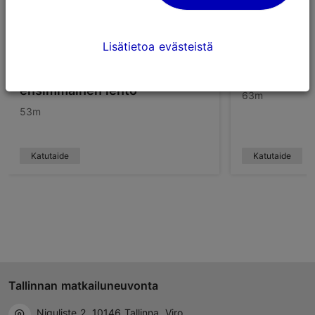
Lisätietoa evästeistä
Cinzah "Kalevipojan
Sänk "Sinin
ensimmäinen lento"
63m
53m
Katutaide
Katutaide
Tallinnan matkailuneuvonta
Niguliste 2, 10146 Tallinna, Viro