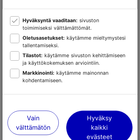
Hyväksyntä vaaditaan:
sivuston
toimimiseksi välttämättömät.
Oletusasetukset:
käytämme mieltymystesi
tallentamiseksi.
Tilastot:
käytämme sivuston kehittämiseen
ja käyttökokemuksen arviointiin.
Markkinointi:
käytämme mainonnan
kohdentamiseen.
Lähellä olevia paikkoja
Vain
Hyväksy
välttämätön
kaikki
evästeet