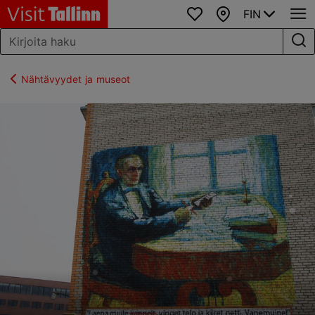
FIN
Suosikit
Kartta
Nähtävyydet ja museot