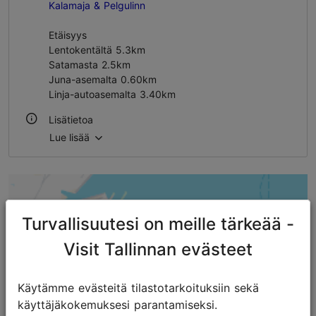
Kalamaja & Pelgulinn
Etäisyys
Lentokentältä 5.3km
Satamasta 2.5km
Juna-asemalta 0.60km
Linja-autoasemalta 3.40km
Lisätietoa
Lue lisää
Ulkona
Turvallisuutesi on meille tärkeää -
Visit Tallinnan evästeet
Käytämme evästeitä tilastotarkoituksiin sekä
käyttäjäkokemuksesi parantamiseksi.