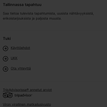
Tallinnassa tapahtuu
Saa tietoa tulevista tapahtumista, uusista nähtävyyksistä,
erikoistarjouksista ja paljosta muusta.
Tuki
Käyttöehdot
UKK
Ota yhteyttä
TripAdvisorissa® annetut arviot
Viron virallinen matkailusivusto