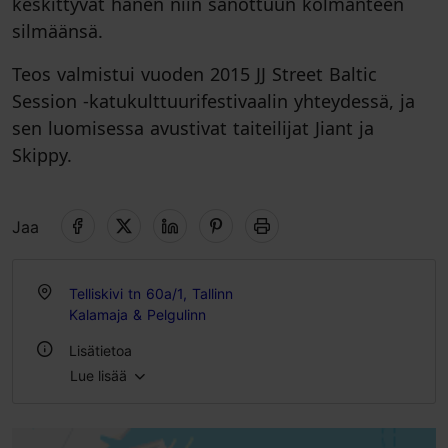
keskittyvät hänen niin sanottuun kolmanteen
silmäänsä.
Teos valmistui vuoden 2015 JJ Street Baltic
Session -katukulttuurifestivaalin yhteydessä, ja
sen luomisessa avustivat taiteilijat Jiant ja
Skippy.
Jaa
Telliskivi tn 60a/1, Tallinn
Kalamaja & Pelgulinn
Lisätietoa
Lue lisää
Ulkona