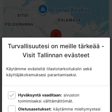
Turvallisuutesi on meille tärkeää -
Turvallisuutesi on meille tärkeää -
Visit Tallinnan evästeet
Visit Tallinnan evästeet
Käytämme evästeitä tilastotarkoituksiin sekä
Käytämme evästeitä tilastotarkoituksiin sekä
käyttäjäkokemuksesi parantamiseksi.
käyttäjäkokemuksesi parantamiseksi.
Hyväksyntä vaaditaan:
Hyväksyntä vaaditaan:
sivuston
sivuston
toimimiseksi välttämättömät.
toimimiseksi välttämättömät.
Oletusasetukset:
Oletusasetukset:
käytämme mieltymystesi
käytämme mieltymystesi
Lähellä olevia paikkoja