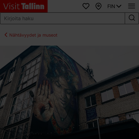
FIN
Suosikit
Kartta
Nähtävyydet ja museot