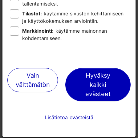
tallentamiseksi.
tallentamiseksi.
Tilastot:
Tilastot:
käytämme sivuston kehittämiseen
käytämme sivuston kehittämiseen
ja käyttökokemuksen arviointiin.
ja käyttökokemuksen arviointiin.
Markkinointi:
Markkinointi:
käytämme mainonnan
käytämme mainonnan
kohdentamiseen.
kohdentamiseen.
Vain
Vain
Hyväksy
Hyväksy
välttämätön
välttämätön
kaikki
kaikki
Telliskiven luova keskus
Edward von
evästeet
evästeet
"Kuolemanta
46m
kanssa eli 
57m
Lisätietoa evästeistä
Lisätietoa evästeistä
Nähtävyydet
Katutaide