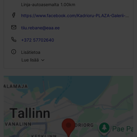
Linja-autoasemalta 1.00km
https://www.facebook.com/Kadrioru-PLAZA-Galerii-103078781978773
tiiu.rebane@eaa.ee
+372 57702640
Lisätietoa
Lue lisää
Kohokohdat
Lemmikkieläimet tervetulleita
Sisätiloissa