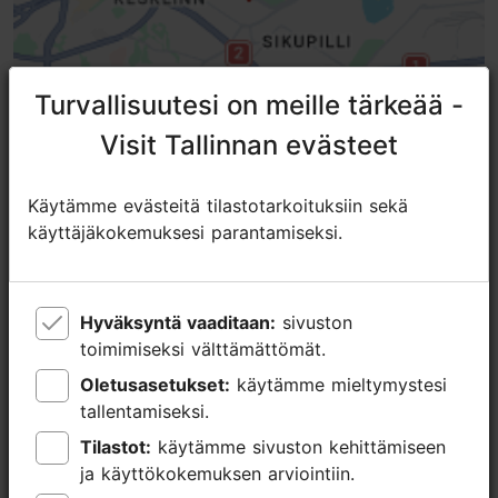
Turvallisuutesi on meille tärkeää -
Turvallisuutesi on meille tärkeää -
Visit Tallinnan evästeet
Visit Tallinnan evästeet
Käytämme evästeitä tilastotarkoituksiin sekä
Käytämme evästeitä tilastotarkoituksiin sekä
käyttäjäkokemuksesi parantamiseksi.
käyttäjäkokemuksesi parantamiseksi.
Lähellä olevia paikkoja
Hyväksyntä vaaditaan:
Hyväksyntä vaaditaan:
sivuston
sivuston
toimimiseksi välttämättömät.
toimimiseksi välttämättömät.
Oletusasetukset:
Oletusasetukset:
käytämme mieltymystesi
käytämme mieltymystesi
tallentamiseksi.
tallentamiseksi.
Tilastot:
Tilastot:
käytämme sivuston kehittämiseen
käytämme sivuston kehittämiseen
ja käyttökokemuksen arviointiin.
ja käyttökokemuksen arviointiin.