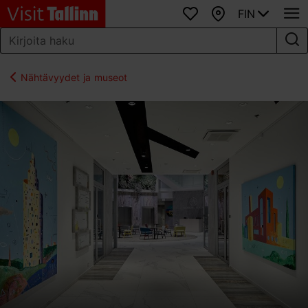
FIN
Suosikit
Kartta
Nähtävyydet ja museot