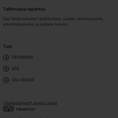
Tallinnassa tapahtuu
Saa tietoa tulevista tapahtumista, uusista nähtävyyksistä,
erikoistarjouksista ja paljosta muusta.
Tuki
Käyttöehdot
UKK
Ota yhteyttä
TripAdvisorissa® annetut arviot