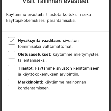
Visit Tallinnan evästeet
Visit Tallinnan evästeet
Käytämme evästeitä tilastotarkoituksiin sekä
Käytämme evästeitä tilastotarkoituksiin sekä
käyttäjäkokemuksesi parantamiseksi.
käyttäjäkokemuksesi parantamiseksi.
Hyväksyntä vaaditaan:
Hyväksyntä vaaditaan:
sivuston
sivuston
toimimiseksi välttämättömät.
toimimiseksi välttämättömät.
Oletusasetukset:
Oletusasetukset:
käytämme mieltymystesi
käytämme mieltymystesi
tallentamiseksi.
tallentamiseksi.
Tilastot:
Tilastot:
käytämme sivuston kehittämiseen
käytämme sivuston kehittämiseen
ja käyttökokemuksen arviointiin.
ja käyttökokemuksen arviointiin.
Markkinointi:
Markkinointi:
käytämme mainonnan
käytämme mainonnan
kohdentamiseen.
kohdentamiseen.