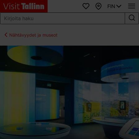
FIN
Suosikit
Kartta
Nähtävyydet ja museot