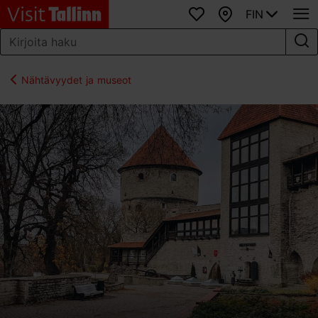
FIN
Suosikit
Kartta
Nähtävyydet ja museot