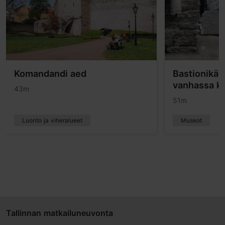
Komandandi aed
Bastionikäy
vanhassa k
43m
51m
Luonto ja viheralueet
Museot
Tallinnan matkailuneuvonta