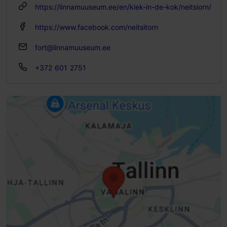
https://linnamuuseum.ee/en/kiek-in-de-kok/neitsiorn/
ti – su 11:00–18:00
https://www.facebook.com/neitsitorn
fort@linnamuuseum.ee
+372 601 2751