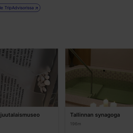
le TripAdvisorissa
 juutalaismuseo
Tallinnan synagoga
196m