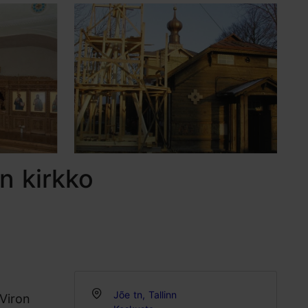
n kirkko
Jõe tn, Tallinn
 Viron