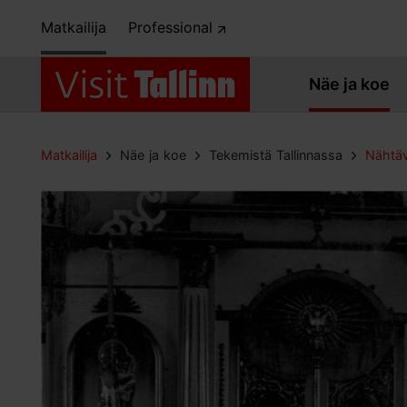
Matkailija
Professional
Näe ja koe
Matkailija
Näe ja koe
Tekemistä Tallinnassa
Nähtäv