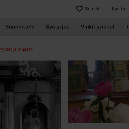
Suosikit
Kartta
Suunnittele
Syö ja juo
Vinkit ja ideat
T
yydet ja museot