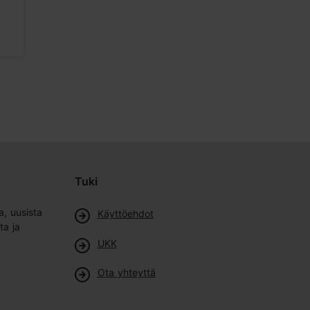
Katutaide
Museot
Tuki
a, uusista
Käyttöehdot
ta ja
UKK
Ota yhteyttä