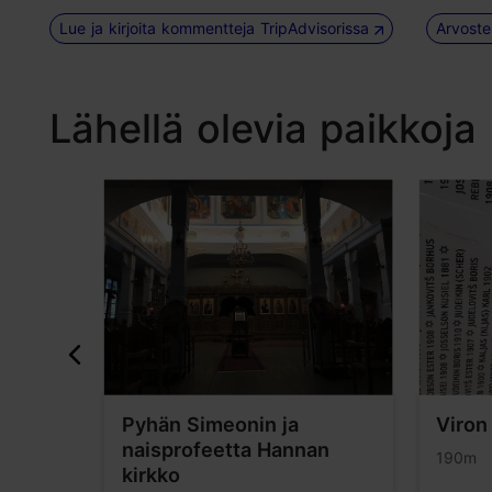
Lue ja kirjoita kommentteja TripAdvisorissa
Arvoste
Lähellä olevia paikkoja
Pyhän Simeonin ja
Viron
naisprofeetta Hannan
190m
kirkko