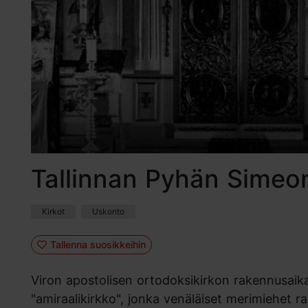
Tallinnan Pyhän Simeon
Kirkot
Uskonto
Tallenna suosikkeihin
Viron apostolisen ortodoksikirkon rakennusaika 
"amiraalikirkko", jonka venäläiset merimiehet r